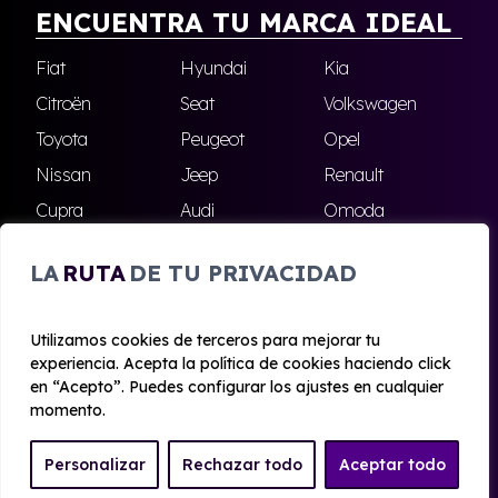
ENCUENTRA TU MARCA IDEAL
Fiat
Hyundai
Kia
Citroën
Seat
Volkswagen
Toyota
Peugeot
Opel
Nissan
Jeep
Renault
Cupra
Audi
Omoda
BMW
Dacia
Mazda
LA
RUTA
DE TU PRIVACIDAD
Skoda
Ford
Todas las marcas
Utilizamos cookies de terceros para mejorar tu
experiencia. Acepta la política de cookies haciendo click
© 2020 - 2026 Alhambra Renting
en “Acepto”. Puedes configurar los ajustes en cualquier
Aviso legal y Privacidad
|
Política de cookies
|
Términos
momento.
Personalizar
Rechazar todo
Aceptar todo