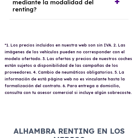
mediante la modalidad del
caso tendrán que analizar los años, la
renting?
cantidad de kilómetros recorridos y el coste
del mercado actual.
El renting puede ser ventajoso si prefieres una
cuota fija mensual, sin preocuparte de
mantenimiento, seguro o depreciación, y si te
gusta cambiar de coche cada pocos años.
*1. Los precios incluidos en nuestra web son sin IVA. 2. Las
imágenes de los vehículos pueden no corresponder con el
modelo ofertado. 3. Las ofertas y precios de nuestros coches
están sujetos a disponibilidad de las campañas de los
proveedores. 4. Cambio de neumáticos obligatorios. 5. La
información de está página web no es vinculante hasta la
formalización del contrato. 6. Para entrega a domicilio,
consulta con tu asesor comercial si incluye algún sobrecoste.
ALHAMBRA RENTING EN LOS