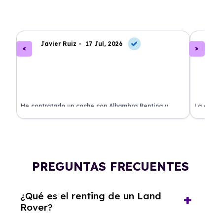
Javier Ruiz -
17 Jul, 2026
A
ado
He contratado un coche con Alhambra Renting y
La exper
estoy impresionado. Todo ha sido transparente y sin
excelent
sorpresas. ¡Recomendado!
sin comp
PREGUNTAS FRECUENTES
¿Qué es el renting de un Land
Rover?