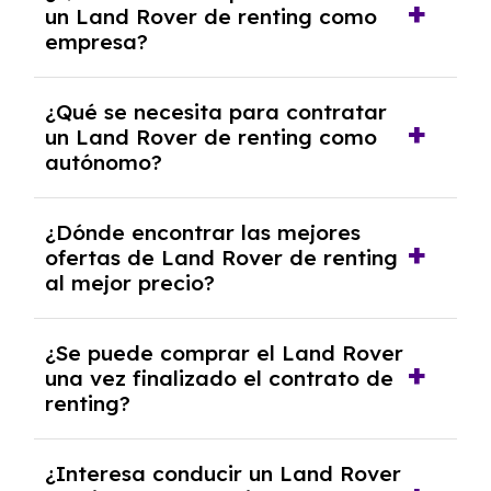
un Land Rover de renting como
crediticia y un pago inicial.
empresa?
Necesitarás el CIF de la empresa,
¿Qué se necesita para contratar
documentación financiera y, en algunos
un Land Rover de renting como
casos, un informe de solvencia de la empresa
autónomo?
y un pago inicial.
Se necesita DNI/NIE, alta en el régimen de
¿Dónde encontrar las mejores
autónomos, justificante de ingresos y, en
ofertas de Land Rover de renting
algunos casos, un informe fiscal y un pago
al mejor precio?
inicial.
En nuestra página web podrás encontrar las
¿Se puede comprar el Land Rover
mejores ofertas de vehículos de renting con
una vez finalizado el contrato de
todos los gastos incluidos y sin pagar
renting?
entradas.
Sí, en algunos casos, al final del contrato de
¿Interesa conducir un Land Rover
renting se puede adquirir el coche. En este