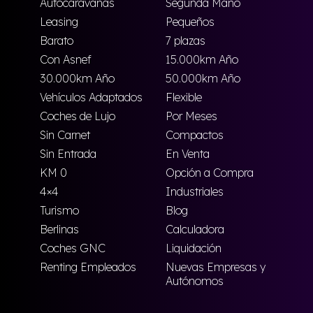
Autocaravanas
Segunda Mano
Leasing
Pequeños
Barato
7 plazas
Con Asnef
15.000km Año
30.000km Año
50.000km Año
Vehículos Adaptados
Flexible
Coches de Lujo
Por Meses
Sin Carnet
Compactos
Sin Entrada
En Venta
KM 0
Opción a Compra
4×4
Industriales
Turismo
Blog
Berlinas
Calculadora
Coches GNC
Liquidación
Renting Empleados
Nuevas Empresas y
Autónomos