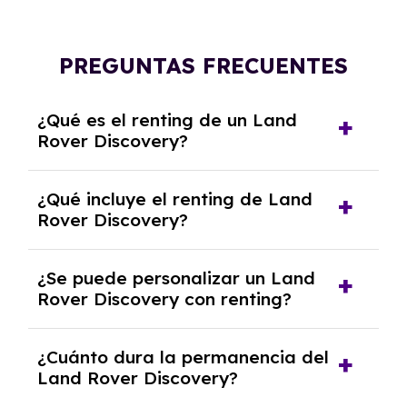
PREGUNTAS FRECUENTES
¿Qué es el renting de un Land
Rover Discovery?
El renting de un Land Rover Discovery es un
¿Qué incluye el renting de Land
contrato de alquiler a largo plazo en el que
Rover Discovery?
pagas una cuota mensual fija por el uso del
coche durante un periodo determinado,
El renting incluye el uso y disfrute del coche,
generalmente entre 2 y 5 años.
¿Se puede personalizar un Land
seguro a todo riesgo, mantenimiento,
Rover Discovery con renting?
reparaciones, impuestos, asistencia en
carretera y gestión de la documentación.
Sí, puedes personalizar el coche con ciertas
¿Cuánto dura la permanencia del
opciones y equipamiento adicional, siempre y
Land Rover Discovery?
cuando lo pactes con la empresa de renting.