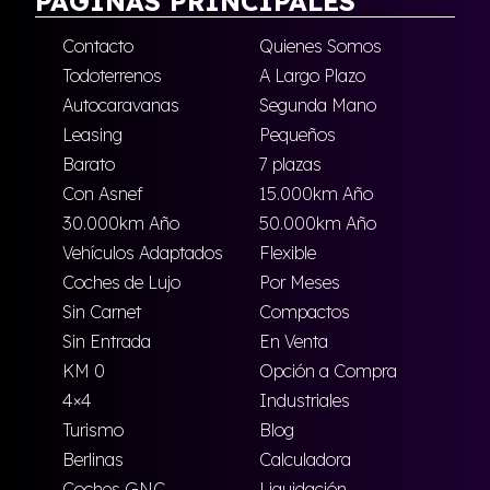
PÁGINAS PRINCIPALES
Contacto
Quienes Somos
Todoterrenos
A Largo Plazo
Autocaravanas
Segunda Mano
Leasing
Pequeños
Barato
7 plazas
Con Asnef
15.000km Año
30.000km Año
50.000km Año
Vehículos Adaptados
Flexible
Coches de Lujo
Por Meses
Sin Carnet
Compactos
Sin Entrada
En Venta
KM 0
Opción a Compra
4×4
Industriales
Turismo
Blog
Berlinas
Calculadora
Coches GNC
Liquidación