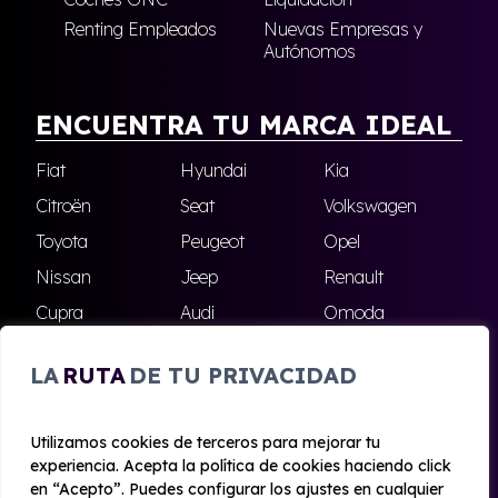
Renting Empleados
Nuevas Empresas y
Autónomos
ENCUENTRA TU MARCA IDEAL
Fiat
Hyundai
Kia
Citroën
Seat
Volkswagen
Toyota
Peugeot
Opel
Nissan
Jeep
Renault
Cupra
Audi
Omoda
BMW
Dacia
Mazda
LA
RUTA
DE TU PRIVACIDAD
Skoda
Ford
Todas las marcas
Utilizamos cookies de terceros para mejorar tu
experiencia. Acepta la política de cookies haciendo click
© 2020 - 2026 Alhambra Renting
en “Acepto”. Puedes configurar los ajustes en cualquier