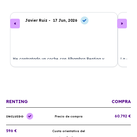
Javier Ruiz -
17 Jun, 2026
A
ado
He contratado un coche con Alhambra Renting y
La exper
estoy impresionado. Todo ha sido transparente y sin
excelent
sorpresas. ¡Recomendado!
sin comp
RENTING
COMPRA
60.792 €
INCLUIDO
Precio de compra
596 €
Cuota orientativa del