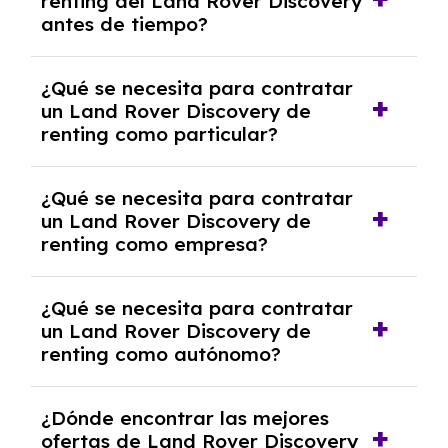
renting del Land Rover Discovery
salvo en casos que lo exija el proveedor
antes de tiempo?
debido al resultado del estudio de viabilidad
económica.
Generalmente, puedes rescindir el contrato,
¿Qué se necesita para contratar
pero puede haber penalizaciones por
un Land Rover Discovery de
cancelación anticipada. Es importante revisar
renting como particular?
las condiciones del contrato y hablar con un
experto que te asesore.
Se requiere DNI/NIE, justificante de ingresos
¿Qué se necesita para contratar
y, en algunos casos, una consulta de solvencia
un Land Rover Discovery de
crediticia y un pago inicial.
renting como empresa?
Necesitarás el CIF de la empresa,
¿Qué se necesita para contratar
documentación financiera y, en algunos
un Land Rover Discovery de
casos, un informe de solvencia de la empresa
renting como autónomo?
y un pago inicial.
Se necesita DNI/NIE, alta en el régimen de
¿Dónde encontrar las mejores
autónomos, justificante de ingresos y, en
ofertas de Land Rover Discovery
algunos casos, un informe fiscal y un pago