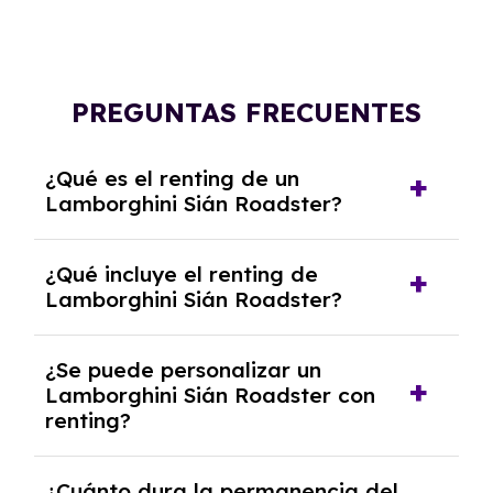
PREGUNTAS FRECUENTES
¿Qué es el renting de un
Lamborghini Sián Roadster?
El renting de un Lamborghini Sián Roadster es
¿Qué incluye el renting de
un contrato de alquiler a largo plazo en el que
Lamborghini Sián Roadster?
pagas una cuota mensual fija por el uso del
coche durante un periodo determinado,
El renting incluye el uso y disfrute del coche,
generalmente entre 2 y 5 años.
¿Se puede personalizar un
seguro a todo riesgo, mantenimiento,
Lamborghini Sián Roadster con
reparaciones, impuestos, asistencia en
renting?
carretera y gestión de la documentación.
Sí, puedes personalizar el coche con ciertas
¿Cuánto dura la permanencia del