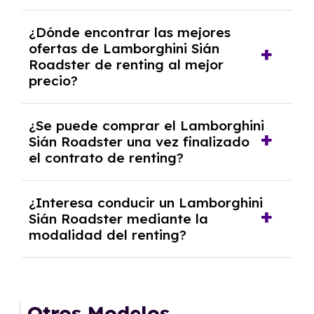
Se necesita DNI/NIE, alta en el régimen de
¿Dónde encontrar las mejores
autónomos, justificante de ingresos y, en
ofertas de Lamborghini Sián
algunos casos, un informe fiscal y un pago
Roadster de renting al mejor
inicial.
precio?
En nuestra página web podrás encontrar las
¿Se puede comprar el Lamborghini
mejores ofertas de vehículos de renting con
Sián Roadster una vez finalizado
todos los gastos incluidos y sin pagar
el contrato de renting?
entradas.
Sí, en algunos casos, al final del contrato de
¿Interesa conducir un Lamborghini
renting se puede adquirir el coche. En este
Sián Roadster mediante la
caso tendrán que analizar los años, la
modalidad del renting?
cantidad de kilómetros recorridos y el coste
del mercado actual.
El renting puede ser ventajoso si prefieres una
cuota fija mensual, sin preocuparte de
mantenimiento, seguro o depreciación, y si te
Otros Modelos