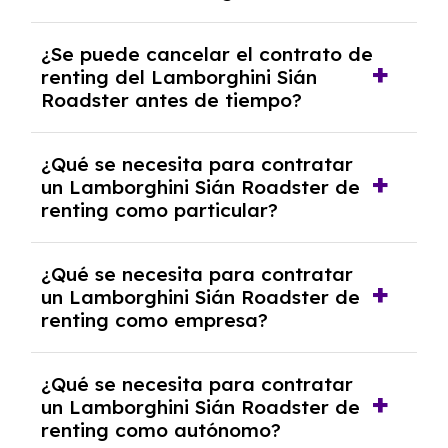
No, con el renting tienes la ventaja de que no
¿Se puede cancelar el contrato de
tendrás que pagar ningún tipo de entrada
renting del Lamborghini Sián
salvo en casos que lo exija el proveedor
Roadster antes de tiempo?
debido al resultado del estudio de viabilidad
económica.
Generalmente, puedes rescindir el contrato,
¿Qué se necesita para contratar
pero puede haber penalizaciones por
un Lamborghini Sián Roadster de
cancelación anticipada. Es importante revisar
renting como particular?
las condiciones del contrato y hablar con un
experto que te asesore.
Se requiere DNI/NIE, justificante de ingresos
¿Qué se necesita para contratar
y, en algunos casos, una consulta de solvencia
un Lamborghini Sián Roadster de
crediticia y un pago inicial.
renting como empresa?
Necesitarás el CIF de la empresa,
¿Qué se necesita para contratar
documentación financiera y, en algunos
un Lamborghini Sián Roadster de
casos, un informe de solvencia de la empresa
renting como autónomo?
y un pago inicial.