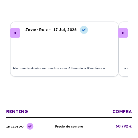
Javier Ruiz -
17 Jul, 2026
A
ado
He contratado un coche con Alhambra Renting y
La exper
estoy impresionado. Todo ha sido transparente y sin
excelent
sorpresas. ¡Recomendado!
sin comp
RENTING
COMPRA
60.792 €
INCLUIDO
Precio de compra