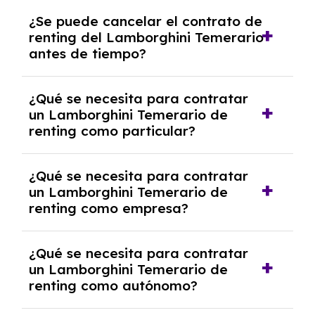
No, con el renting tienes la ventaja de que no
¿Se puede cancelar el contrato de
tendrás que pagar ningún tipo de entrada
renting del Lamborghini Temerario
salvo en casos que lo exija el proveedor
antes de tiempo?
debido al resultado del estudio de viabilidad
económica.
Generalmente, puedes rescindir el contrato,
¿Qué se necesita para contratar
pero puede haber penalizaciones por
un Lamborghini Temerario de
cancelación anticipada. Es importante revisar
renting como particular?
las condiciones del contrato y hablar con un
experto que te asesore.
Se requiere DNI/NIE, justificante de ingresos
¿Qué se necesita para contratar
y, en algunos casos, una consulta de solvencia
un Lamborghini Temerario de
crediticia y un pago inicial.
renting como empresa?
Necesitarás el CIF de la empresa,
¿Qué se necesita para contratar
documentación financiera y, en algunos
un Lamborghini Temerario de
casos, un informe de solvencia de la empresa
renting como autónomo?
y un pago inicial.