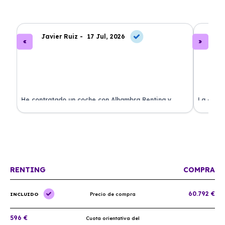
Javier Ruiz -
17 Jul, 2026
A
ado
He contratado un coche con Alhambra Renting y
La exper
estoy impresionado. Todo ha sido transparente y sin
excelent
sorpresas. ¡Recomendado!
sin comp
RENTING
COMPRA
60.792 €
INCLUIDO
Precio de compra
596 €
Cuota orientativa del