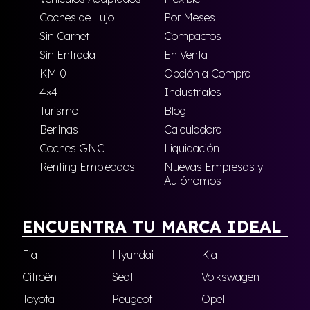
Coches de Lujo
Por Meses
Sin Carnet
Compactos
Sin Entrada
En Venta
KM 0
Opción a Compra
4×4
Industriales
Turismo
Blog
Berlinas
Calculadora
Coches GNC
Liquidación
Renting Empleados
Nuevas Empresas y
Autónomos
ENCUENTRA TU MARCA IDEAL
Fiat
Hyundai
Kia
Citroën
Seat
Volkswagen
Toyota
Peugeot
Opel