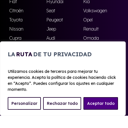
Fiat
Hyundai
Kia
Citroën
Seat
Volkswagen
Toyota
Peugeot
Opel
Nissan
Jeep
Renault
Cupra
Audi
Omoda
BMW
Dacia
Mazda
LA
RUTA
DE TU PRIVACIDAD
Skoda
Ford
Todas las marcas
Utilizamos cookies de terceros para mejorar tu
experiencia. Acepta la política de cookies haciendo click
© 2020 - 2026 Alhambra Renting
en “Acepto”. Puedes configurar los ajustes en cualquier
Aviso legal y Privacidad
|
Política de cookies
|
Términos
momento.
Personalizar
Rechazar todo
Aceptar todo