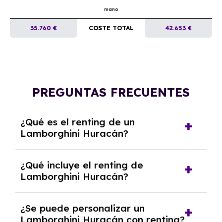
mano
35.760 €
COSTE TOTAL
42.653 €
PREGUNTAS FRECUENTES
¿Qué es el renting de un
Lamborghini Huracán?
El renting de un Lamborghini Huracán es un
¿Qué incluye el renting de
contrato de alquiler a largo plazo en el que
Lamborghini Huracán?
pagas una cuota mensual fija por el uso del
coche durante un periodo determinado,
El renting incluye el uso y disfrute del coche,
generalmente entre 2 y 5 años.
¿Se puede personalizar un
seguro a todo riesgo, mantenimiento,
Lamborghini Huracán con renting?