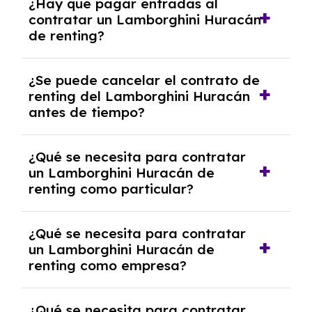
¿Hay que pagar entradas al
Lamborghini Huracán con el seguro a todo
contratar un Lamborghini Huracán
riesgo sin franquicia incluido dentro de las
de renting?
cuotas mensuales.
No, con el renting tienes la ventaja de que no
¿Se puede cancelar el contrato de
tendrás que pagar ningún tipo de entrada
renting del Lamborghini Huracán
salvo en casos que lo exija el proveedor
antes de tiempo?
debido al resultado del estudio de viabilidad
económica.
Generalmente, puedes rescindir el contrato,
¿Qué se necesita para contratar
pero puede haber penalizaciones por
un Lamborghini Huracán de
cancelación anticipada. Es importante revisar
renting como particular?
las condiciones del contrato y hablar con un
experto que te asesore.
Se requiere DNI/NIE, justificante de ingresos
¿Qué se necesita para contratar
y, en algunos casos, una consulta de solvencia
un Lamborghini Huracán de
crediticia y un pago inicial.
renting como empresa?
Necesitarás el CIF de la empresa,
¿Qué se necesita para contratar