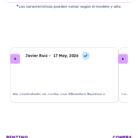
Las características pueden variar según el modelo y año.
Javier Ruiz -
17 May, 2026
A
ado
He contratado un coche con Alhambra Renting y
La exper
estoy impresionado. Todo ha sido transparente y sin
excelent
sorpresas. ¡Recomendado!
sin comp
RENTING
COMPRA