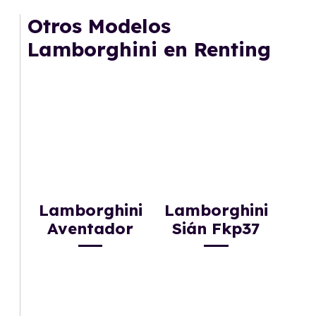
mantenimiento, seguro o depreciación, y si te
Otros Modelos
gusta cambiar de coche cada pocos años.
Lamborghini en Renting
Lamborghini
Lamborghini
Aventador
Sián Fkp37