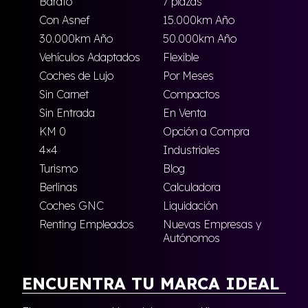
Barato
7 plazas
Con Asnef
15.000km Año
30.000km Año
50.000km Año
Vehículos Adaptados
Flexible
Coches de Lujo
Por Meses
Sin Carnet
Compactos
Sin Entrada
En Venta
KM 0
Opción a Compra
4×4
Industriales
Turismo
Blog
Berlinas
Calculadora
Coches GNC
Liquidación
Renting Empleados
Nuevas Empresas y
Autónomos
ENCUENTRA TU MARCA IDEAL