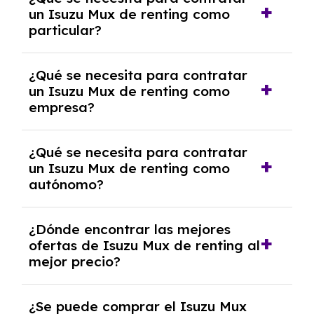
pero puede haber penalizaciones por
un Isuzu Mux de renting como
cancelación anticipada. Es importante revisar
particular?
las condiciones del contrato y hablar con un
experto que te asesore.
Se requiere DNI/NIE, justificante de ingresos
¿Qué se necesita para contratar
y, en algunos casos, una consulta de solvencia
un Isuzu Mux de renting como
crediticia y un pago inicial.
empresa?
Necesitarás el CIF de la empresa,
¿Qué se necesita para contratar
documentación financiera y, en algunos
un Isuzu Mux de renting como
casos, un informe de solvencia de la empresa
autónomo?
y un pago inicial.
Se necesita DNI/NIE, alta en el régimen de
¿Dónde encontrar las mejores
autónomos, justificante de ingresos y, en
ofertas de Isuzu Mux de renting al
algunos casos, un informe fiscal y un pago
mejor precio?
inicial.
En nuestra página web podrás encontrar las
¿Se puede comprar el Isuzu Mux
mejores ofertas de vehículos de renting con