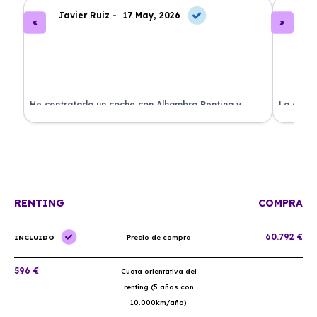
Javier Ruiz -
17 May, 2026
A
ado
He contratado un coche con Alhambra Renting y
La exper
estoy impresionado. Todo ha sido transparente y sin
excelent
sorpresas. ¡Recomendado!
sin comp
RENTING
COMPRA
60.792 €
INCLUIDO
Precio de compra
596 €
Cuota orientativa del
renting (5 años con
10.000km/año)