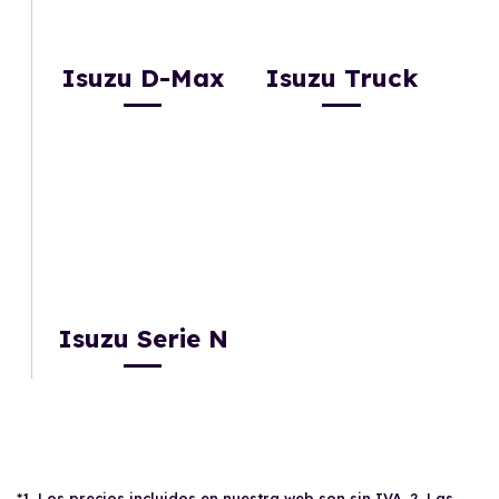
Isuzu D-Max
Isuzu Truck
Isuzu Serie N
*1. Los precios incluidos en nuestra web son sin IVA. 2. Las