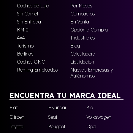
Coches de Lujo
Por Meses
Sin Carnet
Compactos
Sin Entrada
En Venta
KM 0
Opción a Compra
4×4
Industriales
Turismo
Blog
Berlinas
Calculadora
Coches GNC
Liquidación
Renting Empleados
Nuevas Empresas y
Autónomos
ENCUENTRA TU MARCA IDEAL
Fiat
Hyundai
Kia
Citroën
Seat
Volkswagen
Toyota
Peugeot
Opel