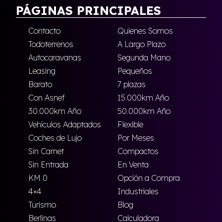
PÁGINAS PRINCIPALES
Contacto
Quienes Somos
Todoterrenos
A Largo Plazo
Autocaravanas
Segunda Mano
Leasing
Pequeños
Barato
7 plazas
Con Asnef
15.000km Año
30.000km Año
50.000km Año
Vehículos Adaptados
Flexible
Coches de Lujo
Por Meses
Sin Carnet
Compactos
Sin Entrada
En Venta
KM 0
Opción a Compra
4×4
Industriales
Turismo
Blog
Berlinas
Calculadora