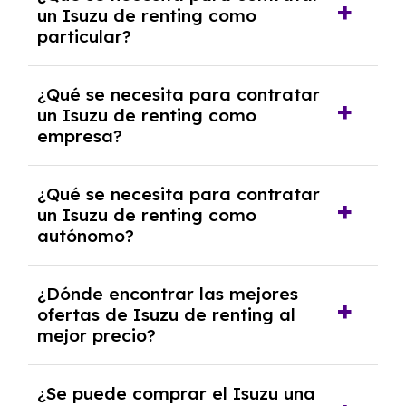
un Isuzu de renting como
cancelación anticipada. Es importante revisar
particular?
las condiciones del contrato y hablar con un
experto que te asesore.
Se requiere DNI/NIE, justificante de ingresos
¿Qué se necesita para contratar
y, en algunos casos, una consulta de solvencia
un Isuzu de renting como
crediticia y un pago inicial.
empresa?
Necesitarás el CIF de la empresa,
¿Qué se necesita para contratar
documentación financiera y, en algunos
un Isuzu de renting como
casos, un informe de solvencia de la empresa
autónomo?
y un pago inicial.
Se necesita DNI/NIE, alta en el régimen de
¿Dónde encontrar las mejores
autónomos, justificante de ingresos y, en
ofertas de Isuzu de renting al
algunos casos, un informe fiscal y un pago
mejor precio?
inicial.
En nuestra página web podrás encontrar las
¿Se puede comprar el Isuzu una
mejores ofertas de vehículos de renting con