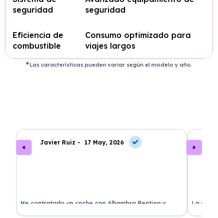
seguridad
seguridad
Eficiencia de
Consumo optimizado para
combustible
viajes largos
Las características pueden variar según el modelo y año.
Javier Ruiz -
17 May, 2026
A
ado
He contratado un coche con Alhambra Renting y
La exper
estoy impresionado. Todo ha sido transparente y sin
excelent