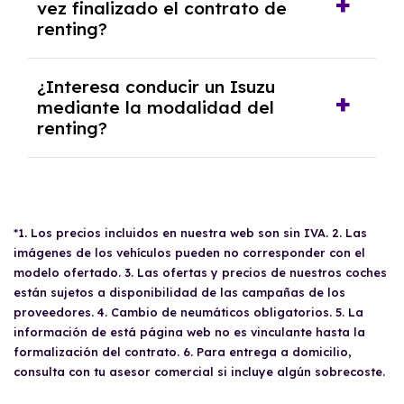
vez finalizado el contrato de
todos los gastos incluidos y sin pagar
renting?
entradas.
Sí, en algunos casos, al final del contrato de
¿Interesa conducir un Isuzu
renting se puede adquirir el coche. En este
mediante la modalidad del
caso tendrán que analizar los años, la
renting?
cantidad de kilómetros recorridos y el coste
del mercado actual.
El renting puede ser ventajoso si prefieres una
cuota fija mensual, sin preocuparte de
mantenimiento, seguro o depreciación, y si te
gusta cambiar de coche cada pocos años.
*1. Los precios incluidos en nuestra web son sin IVA. 2. Las
imágenes de los vehículos pueden no corresponder con el
modelo ofertado. 3. Las ofertas y precios de nuestros coches
están sujetos a disponibilidad de las campañas de los
proveedores. 4. Cambio de neumáticos obligatorios. 5. La
información de está página web no es vinculante hasta la
formalización del contrato. 6. Para entrega a domicilio,
consulta con tu asesor comercial si incluye algún sobrecoste.