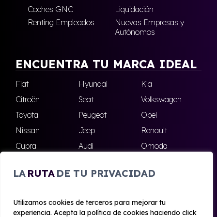
Coches GNC
Liquidación
Renting Empleados
Nuevas Empresas y
Autónomos
ENCUENTRA TU MARCA IDEAL
Fiat
Hyundai
Kia
Citroën
Seat
Volkswagen
Toyota
Peugeot
Opel
Nissan
Jeep
Renault
Cupra
Audi
Omoda
BMW
Dacia
Mazda
LA
RUTA
DE TU PRIVACIDAD
Skoda
Ford
Todas las marcas
Utilizamos cookies de terceros para mejorar tu
experiencia. Acepta la política de cookies haciendo click