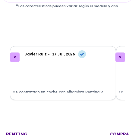
Las características pueden variar según el modelo y año.
Javier Ruiz -
17 Jul, 2026
A
ado
He contratado un coche con Alhambra Renting y
La exper
estoy impresionado. Todo ha sido transparente y sin
excelent
sorpresas. ¡Recomendado!
sin comp
RENTING
COMPRA