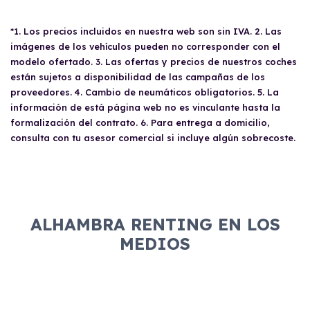
Para conducir un
renting
, debes ser mayor de
estará siempre en óptimas condiciones, ya
edad, poseer un carné de conducir válido y
que los costes de mantenimiento y
*1. Los precios incluidos en nuestra web son sin IVA. 2. Las
demostrar solvencia económica. Los requisitos
reparaciones están cubiertos. Los autónomos
imágenes de los vehículos pueden no corresponder con el
específicos variarán si eres un particular,
también pueden disfrutar de ventajas
modelo ofertado. 3. Las ofertas y precios de nuestros coches
autónomo o empresa, e incluyen
medioambientales y fiscales, como
están sujetos a disponibilidad de las campañas de los
documentación como el DNI, nóminas,
proveedores. 4. Cambio de neumáticos obligatorios. 5. La
descuentos en peajes y estacionamiento.
declaración de la renta, entre otros.
información de está página web no es vinculante hasta la
formalización del contrato. 6. Para entrega a domicilio,
consulta con tu asesor comercial si incluye algún sobrecoste.
ALHAMBRA RENTING EN LOS
MEDIOS