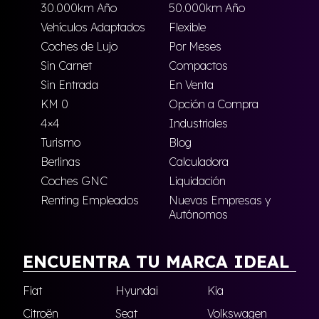
30.000km Año
50.000km Año
Vehículos Adaptados
Flexible
Coches de Lujo
Por Meses
Sin Carnet
Compactos
Sin Entrada
En Venta
KM 0
Opción a Compra
4×4
Industriales
Turismo
Blog
Berlinas
Calculadora
Coches GNC
Liquidación
Renting Empleados
Nuevas Empresas y
Autónomos
ENCUENTRA TU MARCA IDEAL
Fiat
Hyundai
Kia
Citroën
Seat
Volkswagen