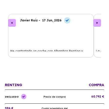
Javier Ruiz -
17 Jun, 2026
A
ado
He contratado un coche con Alhambra Renting y
La exper
estoy impresionado. Todo ha sido transparente y sin
excelent
sorpresas. ¡Recomendado!
sin comp
RENTING
COMPRA
60.792 €
INCLUIDO
Precio de compra
596 €
Cuota orientativa del