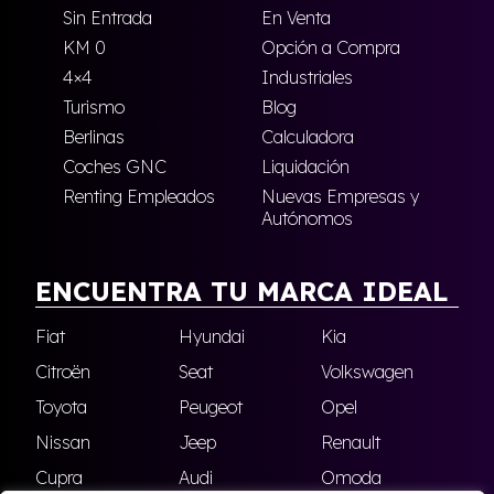
Sin Entrada
En Venta
KM 0
Opción a Compra
4×4
Industriales
Turismo
Blog
Berlinas
Calculadora
Coches GNC
Liquidación
Renting Empleados
Nuevas Empresas y
Autónomos
ENCUENTRA TU MARCA IDEAL
Fiat
Hyundai
Kia
Citroën
Seat
Volkswagen
Toyota
Peugeot
Opel
Nissan
Jeep
Renault
Cupra
Audi
Omoda