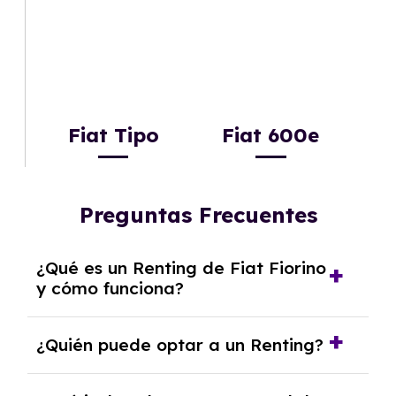
Fiat Tipo
Fiat 600e
Preguntas Frecuentes
¿Qué es un Renting de Fiat Fiorino
y cómo funciona?
El
Renting de Fiat Fiorino
es una modalidad
¿Quién puede optar a un Renting?
de alquiler a medio y largo plazo que te
permite disfrutar de un vehículo sin