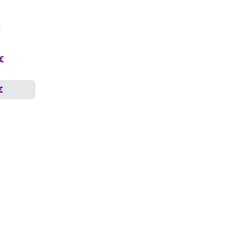
€
 €
€