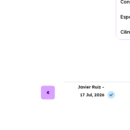
Con
Espa
Cil
ra Martín -
Javier Ruiz -
2 May, 2026
17 Jul, 2026