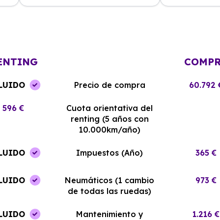
La experiencia con Alhambra
Contratar el re
Renting ha sido excelente. El coche
y el equipo me
llegó en perfectas condiciones y sin
¡Estoy muy sati
complicaciones.
elección!
ENTING
COMP
LUIDO
Precio de compra
60.792 
596 €
Cuota orientativa del
renting (5 años con
10.000km/año)
LUIDO
Impuestos (Año)
365 €
LUIDO
Neumáticos (1 cambio
973 €
de todas las ruedas)
LUIDO
Mantenimiento y
1.216 €