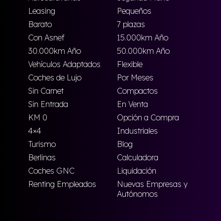
Leasing
Pequeños
Barato
7 plazas
Con Asnef
15.000km Año
30.000km Año
50.000km Año
Vehículos Adaptados
Flexible
Coches de Lujo
Por Meses
Sin Carnet
Compactos
Sin Entrada
En Venta
KM 0
Opción a Compra
4×4
Industriales
Turismo
Blog
Berlinas
Calculadora
Coches GNC
Liquidación
Renting Empleados
Nuevas Empresas y
Autónomos