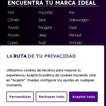
ENCUENTRA TU MARCA IDEAL
Fiat
Hyundai
Kia
Citroën
Seat
Volkswagen
Toyota
Peugeot
Opel
Nissan
Jeep
Renault
Cupra
Audi
Omoda
BMW
Dacia
Mazda
LA
RUTA
DE TU PRIVACIDAD
Skoda
Ford
Todas las marcas
Utilizamos cookies de terceros para mejorar tu
experiencia. Acepta la política de cookies haciendo click
© 2020 - 2026 Alhambra Renting
en “Acepto”. Puedes configurar los ajustes en cualquier
Aviso legal y Privacidad
|
Política de cookies
|
Términos
momento.
Personalizar
Rechazar todo
Aceptar todo