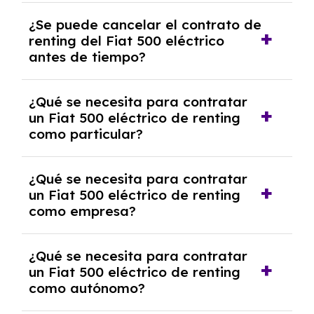
No, con el renting tienes la ventaja de que no
¿Se puede cancelar el contrato de
tendrás que pagar ningún tipo de entrada
renting del Fiat 500 eléctrico
salvo en casos que lo exija el proveedor
antes de tiempo?
debido al resultado del estudio de viabilidad
económica.
Generalmente, puedes rescindir el contrato,
¿Qué se necesita para contratar
pero puede haber penalizaciones por
un Fiat 500 eléctrico de renting
cancelación anticipada. Es importante revisar
como particular?
las condiciones del contrato y hablar con un
experto que te asesore.
Se requiere DNI/NIE, justificante de ingresos
¿Qué se necesita para contratar
y, en algunos casos, una consulta de solvencia
un Fiat 500 eléctrico de renting
crediticia y un pago inicial.
como empresa?
Necesitarás el CIF de la empresa,
¿Qué se necesita para contratar
documentación financiera y, en algunos
un Fiat 500 eléctrico de renting
casos, un informe de solvencia de la empresa
como autónomo?
y un pago inicial.