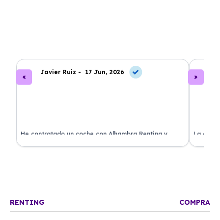
Javier Ruiz -
17 Jun, 2026
A
ado
He contratado un coche con Alhambra Renting y
La exper
estoy impresionado. Todo ha sido transparente y sin
excelent
sorpresas. ¡Recomendado!
sin comp
RENTING
COMPRA