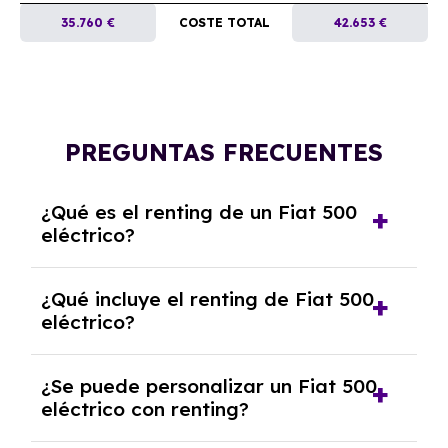
35.760 €
COSTE TOTAL
42.653 €
PREGUNTAS FRECUENTES
¿Qué es el renting de un Fiat 500
eléctrico?
El renting de un Fiat 500 eléctrico es un
¿Qué incluye el renting de Fiat 500
contrato de alquiler a largo plazo en el que
eléctrico?
pagas una cuota mensual fija por el uso del
coche durante un periodo determinado,
El renting incluye el uso y disfrute del coche,
generalmente entre 2 y 5 años.
¿Se puede personalizar un Fiat 500
seguro a todo riesgo, mantenimiento,
eléctrico con renting?
reparaciones, impuestos, asistencia en
carretera y gestión de la documentación.