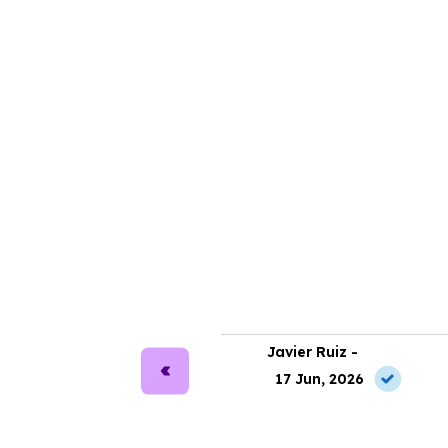
ra Martín -
Javier Ruiz -
2 May, 2026
17 Jun, 2026