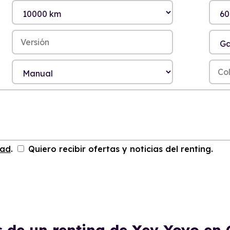
dad
.
Quiero recibir ofertas y noticias del renting.
s de un renting de Xev Yoyo en