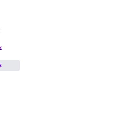
€
 €
€