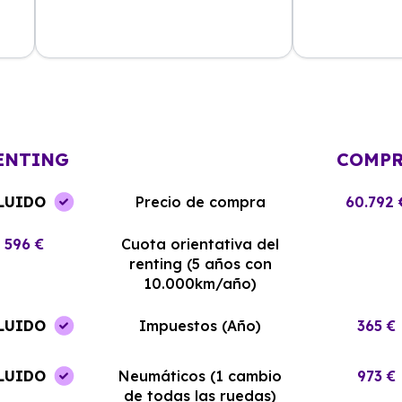
La experiencia con Alhambra
Contratar el re
Renting ha sido excelente. El coche
y el equipo me
llegó en perfectas condiciones y sin
¡Estoy muy sati
complicaciones.
elección!
ENTING
COMP
LUIDO
Precio de compra
60.792 
596 €
Cuota orientativa del
renting (5 años con
10.000km/año)
LUIDO
Impuestos (Año)
365 €
LUIDO
Neumáticos (1 cambio
973 €
de todas las ruedas)