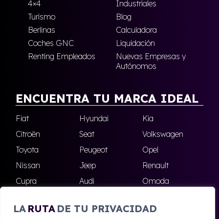
4×4
Industriales
Turismo
Blog
Berlinas
Calculadora
Coches GNC
Liquidación
Renting Empleados
Nuevas Empresas y
Autónomos
ENCUENTRA TU MARCA IDEAL
Fiat
Hyundai
Kia
Citroën
Seat
Volkswagen
Toyota
Peugeot
Opel
Nissan
Jeep
Renault
Cupra
Audi
Omoda
BMW
Dacia
Mazda
LA
RUTA
DE TU PRIVACIDAD
Skoda
Ford
Todas las marcas