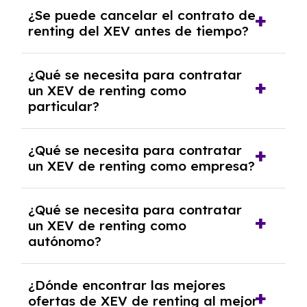
No, con el renting tienes la ventaja de que no
¿Se puede cancelar el contrato de
tendrás que pagar ningún tipo de entrada
renting del XEV antes de tiempo?
salvo en casos que lo exija el proveedor
debido al resultado del estudio de viabilidad
Generalmente, puedes rescindir el contrato,
económica.
¿Qué se necesita para contratar
pero puede haber penalizaciones por
un XEV de renting como
cancelación anticipada. Es importante revisar
particular?
las condiciones del contrato y hablar con un
experto que te asesore.
Se requiere DNI/NIE, justificante de ingresos
¿Qué se necesita para contratar
y, en algunos casos, una consulta de solvencia
un XEV de renting como empresa?
crediticia y un pago inicial.
Necesitarás el CIF de la empresa,
¿Qué se necesita para contratar
documentación financiera y, en algunos
un XEV de renting como
casos, un informe de solvencia de la empresa
autónomo?
y un pago inicial.
Se necesita DNI/NIE, alta en el régimen de
¿Dónde encontrar las mejores
autónomos, justificante de ingresos y, en
ofertas de XEV de renting al mejor
algunos casos, un informe fiscal y un pago