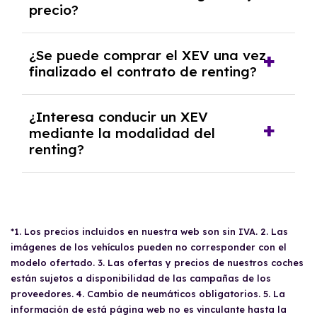
precio?
inicial.
En nuestra página web podrás encontrar las
¿Se puede comprar el XEV una vez
mejores ofertas de vehículos de renting con
finalizado el contrato de renting?
todos los gastos incluidos y sin pagar
entradas.
Sí, en algunos casos, al final del contrato de
¿Interesa conducir un XEV
renting se puede adquirir el coche. En este
mediante la modalidad del
caso tendrán que analizar los años, la
renting?
cantidad de kilómetros recorridos y el coste
del mercado actual.
El renting puede ser ventajoso si prefieres una
cuota fija mensual, sin preocuparte de
mantenimiento, seguro o depreciación, y si te
gusta cambiar de coche cada pocos años.
*1. Los precios incluidos en nuestra web son sin IVA. 2. Las
imágenes de los vehículos pueden no corresponder con el
modelo ofertado. 3. Las ofertas y precios de nuestros coches
están sujetos a disponibilidad de las campañas de los
proveedores. 4. Cambio de neumáticos obligatorios. 5. La
información de está página web no es vinculante hasta la