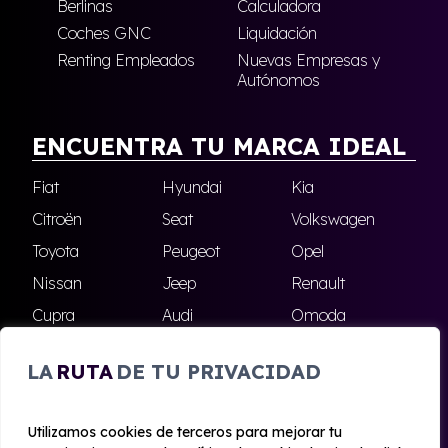
Berlinas
Calculadora
Coches GNC
Liquidación
Renting Empleados
Nuevas Empresas y
Autónomos
ENCUENTRA TU MARCA IDEAL
Fiat
Hyundai
Kia
Citroën
Seat
Volkswagen
Toyota
Peugeot
Opel
Nissan
Jeep
Renault
Cupra
Audi
Omoda
BMW
Dacia
Mazda
LA
RUTA
DE TU PRIVACIDAD
Skoda
Ford
Todas las marcas
Utilizamos cookies de terceros para mejorar tu