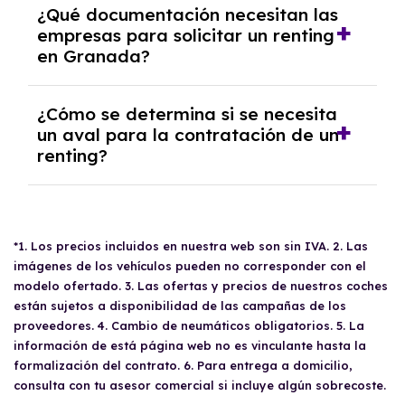
Generalmente, el contrato de
renting
está
¿Qué documentación necesitan las
de riesgos podría solicitar una cuota
diseñado para el uso temporal del vehículo, y
empresas para solicitar un renting
adicional tras un estudio de viabilidad
en Granada?
no para su compra. Al finalizar el contrato,
económica.
tienes la opción de devolver el coche,
cambiarlo por otro o refinanciar el contrato,
Para solicitar un
renting
en Granada, las
¿Cómo se determina si se necesita
pero no está contemplada la compra
empresas necesitan presentar: el CIF de la
un aval para la contratación de un
anticipada del vehículo.
renting?
empresa, el DNI del apoderado, el balance de
pérdidas y ganancias, el último impuesto de
sociedades, el resumen del IVA del año
La necesidad de un
aval
para la contratación
anterior, los trimestres del IVA del año en
de un renting se determina a través de un
curso, y un recibo bancario donde conste el
*1. Los precios incluidos en nuestra web son sin IVA. 2. Las
estudio de viabilidad económica. Factores
IBAN y el titular. Además, deben contar con al
imágenes de los vehículos pueden no corresponder con el
como la antigüedad de la empresa o
menos un año de antigüedad o disponer de
modelo ofertado. 3. Las ofertas y precios de nuestros coches
actividad, la solvencia económica y la
un aval solvente.
están sujetos a disponibilidad de las campañas de los
ausencia en listados de morosidad son
proveedores. 4. Cambio de neumáticos obligatorios. 5. La
evaluados por el departamento de riesgos del
información de está página web no es vinculante hasta la
proveedor. Dependiendo del resultado, se
formalización del contrato. 6. Para entrega a domicilio,
podría requerir un aval para garantizar el
consulta con tu asesor comercial si incluye algún sobrecoste.