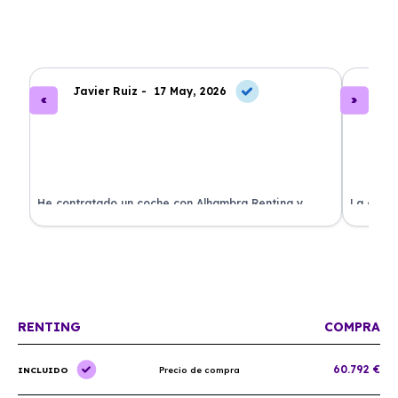
Javier Ruiz -
17 May, 2026
A
ado
He contratado un coche con Alhambra Renting y
La exper
estoy impresionado. Todo ha sido transparente y sin
excelent
sorpresas. ¡Recomendado!
sin comp
RENTING
COMPRA
60.792 €
INCLUIDO
Precio de compra