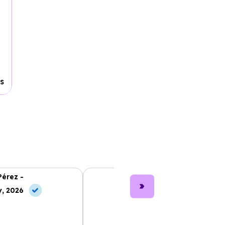
s
Pérez -
Lucía García -
, 2026
10 Jun, 2026