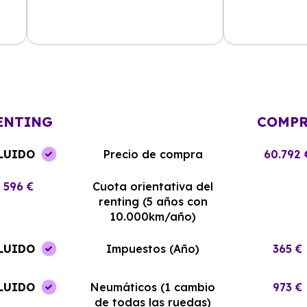
La experiencia con Alhambra
Contratar el re
Renting ha sido excelente. El coche
y el equipo me
llegó en perfectas condiciones y sin
¡Estoy muy sati
complicaciones.
elección!
ENTING
COMP
LUIDO
Precio de compra
60.792 
596 €
Cuota orientativa del
renting (5 años con
10.000km/año)
LUIDO
Impuestos (Año)
365 €
LUIDO
Neumáticos (1 cambio
973 €
de todas las ruedas)