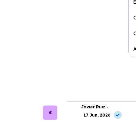
ra Martín -
Javier Ruiz -
2 May, 2026
17 Jun, 2026