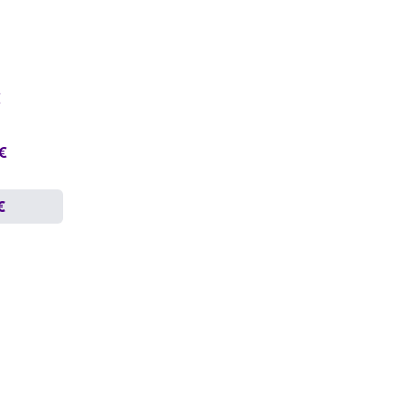
€
 €
€