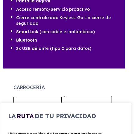
Pantalla digital
Acceso remoto/Servicio proactivo
Cierre centralizado Keyless-Go sin cierre de
seguridad
SmartLink (con cable e inalámbrico)
Bluetooth
2x USB delante (tipo C para datos)
CARROCERÍA
Largo
Alto
4.108 mm
1.459 mm
LA
RUTA
DE TU PRIVACIDAD
Ancho
Maletero