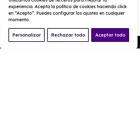
Utilizamos cookies de terceros para mejorar tu
1780 mm
380
experiencia. Acepta la política de cookies haciendo click
en “Acepto”. Puedes configurar los ajustes en cualquier
momento.
PRESTACIONES
Personalizar
Rechazar todo
Aceptar todo
Velocidad
Cilindrada
Pedir Presupuesto
máxima
999 cc
179 km/h
Aceleración
Tracción
16 seg
Delantera
CONSUMO Y EMISIONES
Emisiones
115 g/km