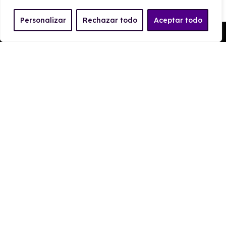
Personalizar
Rechazar todo
Aceptar todo
Pedir Presupuesto
CARROCERÍA
Largo
Alto
4.138 mm
1.552 mm
Ancho
Maletero
1780 mm
400
PRESTACIONES
Velocidad
Cilindrada
máxima
999 cc
193 km/h