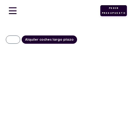
PEDIR
PRESUPUESTO
Alquiler coches largo plazo
Seat Arona 1.0 TSI
Style Special
Edition WHT
236€/Mes
Desde:
+ IVA
Gasolina
Manual
116cv
C