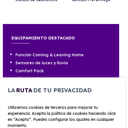
EQUIPAMIENTO DESTACADO
Función Coming & Leaving Home
Sensores de luces y lluvia
Comfort Pack
Climatizador
Cuadro de mando Digital Cockpit de 20,3cm
LA
RUTA
DE TU PRIVACIDAD
(8")
Full Link (Android Aut & Car Play) + Seat
Connect
Utilizamos cookies de terceros para mejorar tu
experiencia. Acepta la política de cookies haciendo click
Cargador inalámbrico
en “Acepto”. Puedes configurar los ajustes en cualquier
momento.