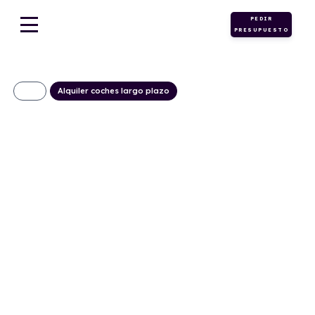
PEDIR
PRESUPUESTO
Alquiler coches largo plazo
Seat Arona 1.0 TSI
St&Sp Style Plus
239€/Mes
Desde:
+ IVA
Gasolina
Manual
115cv
C