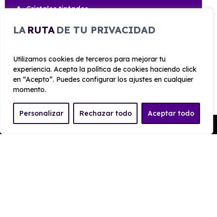
Cristales tintados
Antena tiburón
LA
RUTA
DE TU PRIVACIDAD
Embellecedores 17” 43 cm nymphea
Luces led delanteras y traseras
Utilizamos cookies de terceros para mejorar tu
experiencia. Acepta la política de cookies haciendo click
en “Acepto”. Puedes configurar los ajustes en cualquier
momento.
CARROCERÍA
Personalizar
Rechazar todo
Aceptar todo
Pedir Presupuesto
Largo
Alto
4.153 mm
1.552 mm
Ancho
Maletero
1513 mm
400