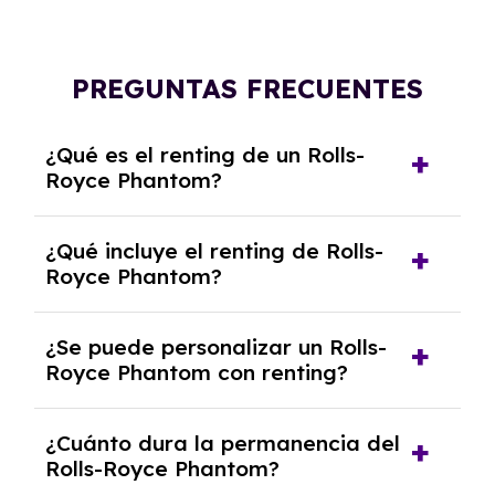
PREGUNTAS FRECUENTES
¿Qué es el renting de un Rolls-
Royce Phantom?
El renting de un Rolls-Royce Phantom es un
¿Qué incluye el renting de Rolls-
contrato de alquiler a largo plazo en el que
Royce Phantom?
pagas una cuota mensual fija por el uso del
coche durante un periodo determinado,
El renting incluye el uso y disfrute del coche,
generalmente entre 2 y 5 años.
¿Se puede personalizar un Rolls-
seguro a todo riesgo, mantenimiento,
Royce Phantom con renting?
reparaciones, impuestos, asistencia en
carretera y gestión de la documentación.
Sí, puedes personalizar el coche con ciertas
¿Cuánto dura la permanencia del
opciones y equipamiento adicional, siempre y
Rolls-Royce Phantom?
cuando lo pactes con la empresa de renting.