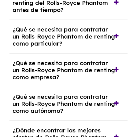
renting del Rolls-Royce Phantom
salvo en casos que lo exija el proveedor
antes de tiempo?
debido al resultado del estudio de viabilidad
económica.
Generalmente, puedes rescindir el contrato,
¿Qué se necesita para contratar
pero puede haber penalizaciones por
un Rolls-Royce Phantom de renting
cancelación anticipada. Es importante revisar
como particular?
las condiciones del contrato y hablar con un
experto que te asesore.
Se requiere DNI/NIE, justificante de ingresos
¿Qué se necesita para contratar
y, en algunos casos, una consulta de solvencia
un Rolls-Royce Phantom de renting
crediticia y un pago inicial.
como empresa?
Necesitarás el CIF de la empresa,
¿Qué se necesita para contratar
documentación financiera y, en algunos
un Rolls-Royce Phantom de renting
casos, un informe de solvencia de la empresa
como autónomo?
y un pago inicial.
Se necesita DNI/NIE, alta en el régimen de
¿Dónde encontrar las mejores
autónomos, justificante de ingresos y, en