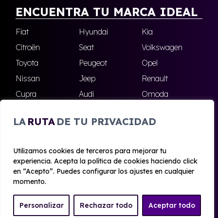
ENCUENTRA TU MARCA IDEAL
Fiat
Hyundai
Kia
Citroën
Seat
Volkswagen
Toyota
Peugeot
Opel
Nissan
Jeep
Renault
Cupra
Audi
Omoda
BMW
Dacia
Mazda
LA
RUTA
DE TU PRIVACIDAD
Skoda
Ford
Todas las marcas
Utilizamos cookies de terceros para mejorar tu
experiencia. Acepta la política de cookies haciendo click
© 2020 - 2026 Alhambra Renting
en “Acepto”. Puedes configurar los ajustes en cualquier
Aviso legal y Privacidad
|
Política de cookies
|
Términos
momento.
Personalizar
Rechazar todo
Aceptar todo