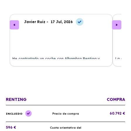
Javier Ruiz -
17 Jul, 2026
A
ado
He contratado un coche con Alhambra Renting y
La exper
estoy impresionado. Todo ha sido transparente y sin
excelent
sorpresas. ¡Recomendado!
sin comp
RENTING
COMPRA
60.792 €
INCLUIDO
Precio de compra
596 €
Cuota orientativa del