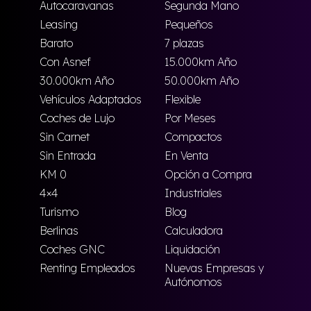
Autocaravanas
Segunda Mano
Leasing
Pequeños
Barato
7 plazas
Con Asnef
15.000km Año
30.000km Año
50.000km Año
Vehículos Adaptados
Flexible
Coches de Lujo
Por Meses
Sin Carnet
Compactos
Sin Entrada
En Venta
KM 0
Opción a Compra
4×4
Industriales
Turismo
Blog
Berlinas
Calculadora
Coches GNC
Liquidación
Renting Empleados
Nuevas Empresas y
Autónomos