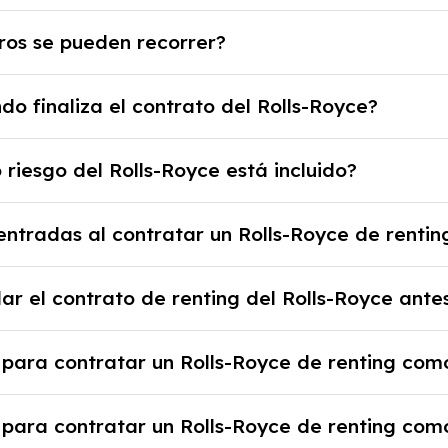
ación del contrato de renting, que normalmente varía e
ros se pueden recorrer?
ros está limitado por el contrato y puede variar entr
o finaliza el contrato del Rolls-Royce?
se límite, puede haber un cargo adicional.
ato, puedes devolver el coche, renovarlo por uno nuevo
 riesgo del Rolls-Royce está incluido?
io previamente acordado.
 disfrutar de un Rolls-Royce con el seguro a todo ries
ntradas al contratar un Rolls-Royce de rentin
as cuotas mensuales.
ienes la ventaja de que no tendrás que pagar ningún ti
ar el contrato de renting del Rolls-Royce ante
a el proveedor debido al resultado del estudio de viabi
 rescindir el contrato, pero puede haber penalizacio
 para contratar un Rolls-Royce de renting como
tante revisar las condiciones del contrato y hablar co
 justificante de ingresos y, en algunos casos, una cons
 para contratar un Rolls-Royce de renting co
nicial.