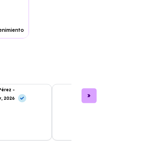
enimiento
Pérez -
Lucía García -
, 2026
10 Jun, 2026