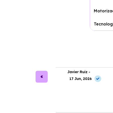
Motoriza
Tecnolog
ra Martín -
Javier Ruiz -
2 Jun, 2026
17 Jun, 2026