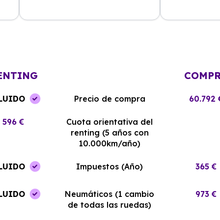
La experiencia con Alhambra
Contratar el re
Renting ha sido excelente. El coche
y el equipo me
llegó en perfectas condiciones y sin
¡Estoy muy sati
complicaciones.
elección!
ENTING
COMP
LUIDO
Precio de compra
60.792 
596 €
Cuota orientativa del
renting (5 años con
10.000km/año)
LUIDO
Impuestos (Año)
365 €
LUIDO
Neumáticos (1 cambio
973 €
de todas las ruedas)