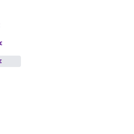
€
 €
€