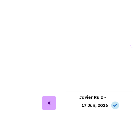
ra Martín -
Javier Ruiz -
2 Jun, 2026
17 Jun, 2026