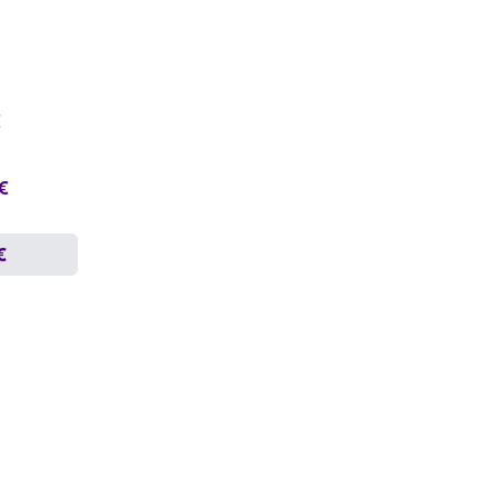
€
 €
€