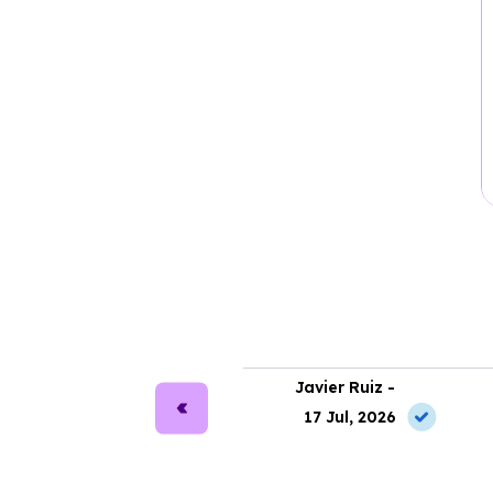
ra Martín -
Javier Ruiz -
2 Jun, 2026
17 Jul, 2026