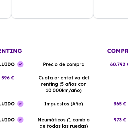
La experiencia con Alhambra
Contratar el re
Renting ha sido excelente. El coche
y el equipo me
llegó en perfectas condiciones y sin
¡Estoy muy sati
complicaciones.
elección!
ENTING
COMP
LUIDO
Precio de compra
60.792 
596 €
Cuota orientativa del
renting (5 años con
10.000km/año)
LUIDO
Impuestos (Año)
365 €
LUIDO
Neumáticos (1 cambio
973 €
de todas las ruedas)