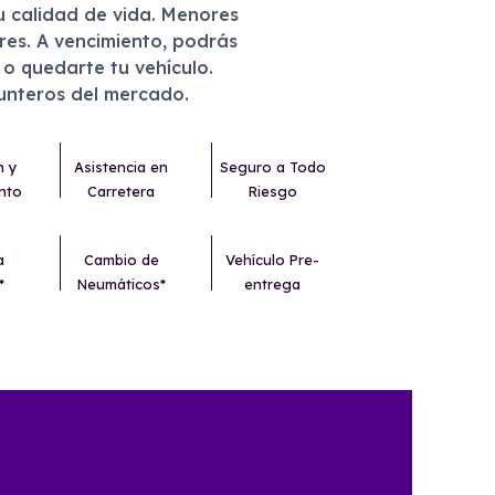
u calidad de vida. Menores
eres. A vencimiento, podrás
r o quedarte tu vehículo.
punteros del mercado.
n y
Asistencia en
Seguro a Todo
nto
Carretera
Riesgo
a
Cambio de
Vehículo Pre-
*
Neumáticos*
entrega