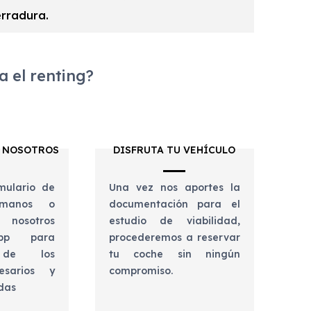
erradura.
 el renting?
 NOSOTROS
DISFRUTA TU VEHÍCULO
mulario de
Una vez nos aportes la
lámanos o
documentación para el
 nosotros
estudio de viabilidad,
app para
procederemos a reservar
e de los
tu coche sin ningún
esarios y
compromiso.
udas