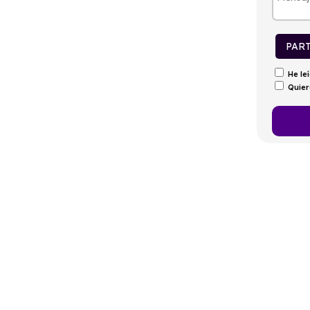
tintivo
Puertas
Emisiones
Consumo
C
5
169g/Km
5,4l/100km
PAR
He le
Quier