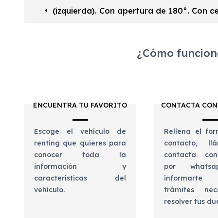
(izquierda). Con apertura de 180°. Con c
¿Cómo funciona
ENCUENTRA TU FAVORITO
CONTACTA CON
Escoge el vehículo de
Rellena el for
renting que quieres para
contacto, l
conocer toda la
contacta con
información y
por whats
características del
informart
vehículo.
trámites nec
resolver tus d