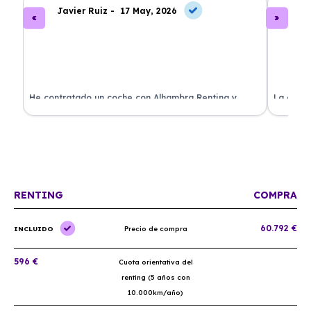
Javier Ruiz -
17 May, 2026
A
ado
He contratado un coche con Alhambra Renting y
La exper
estoy impresionado. Todo ha sido transparente y sin
excelent
sorpresas. ¡Recomendado!
sin comp
RENTING
COMPRA
60.792 €
INCLUIDO
Precio de compra
596 €
Cuota orientativa del
renting (5 años con
10.000km/año)