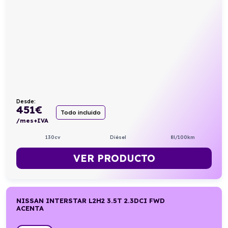
Desde:
451
€
Todo incluido
/mes+IVA
130cv
Diésel
8l/100km
VER PRODUCTO
NISSAN INTERSTAR L2H2 3.5T 2.3DCI FWD
ACENTA