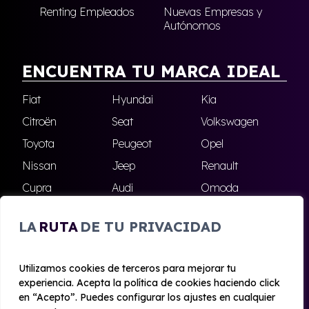
Renting Empleados
Nuevas Empresas y
Autónomos
ENCUENTRA TU MARCA IDEAL
Fiat
Hyundai
Kia
Citroën
Seat
Volkswagen
Toyota
Peugeot
Opel
Nissan
Jeep
Renault
Cupra
Audi
Omoda
BMW
Dacia
Mazda
LA
RUTA
DE TU PRIVACIDAD
Skoda
Ford
Todas las marcas
Utilizamos cookies de terceros para mejorar tu
experiencia. Acepta la política de cookies haciendo click
© 2020 - 2026 Alhambra Renting
en “Acepto”. Puedes configurar los ajustes en cualquier