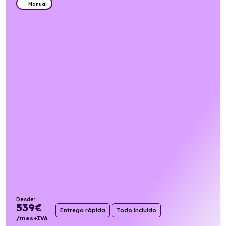
Manual
Desde:
539
€
Entrega rápida
Todo incluido
/mes+IVA