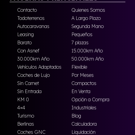
Contacto
Quienes Somos
Todoterrenos
A Largo Plazo
Autocaravanas
Segunda Mano
Leasing
Pequeños
Barato
7 plazas
Con Asnef
15.000km Año
30.000km Año
50.000km Año
Vehículos Adaptados
Flexible
Coches de Lujo
Por Meses
Sin Carnet
Compactos
Sin Entrada
En Venta
KM 0
Opción a Compra
4×4
Industriales
Turismo
Blog
Berlinas
Calculadora
Coches GNC
Liquidación