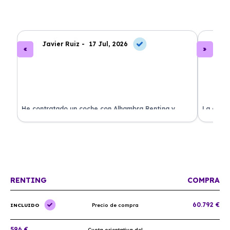
Javier Ruiz -
17 Jul, 2026
A
ado
He contratado un coche con Alhambra Renting y
La exper
estoy impresionado. Todo ha sido transparente y sin
excelent
sorpresas. ¡Recomendado!
sin comp
RENTING
COMPRA
60.792 €
INCLUIDO
Precio de compra
596 €
Cuota orientativa del