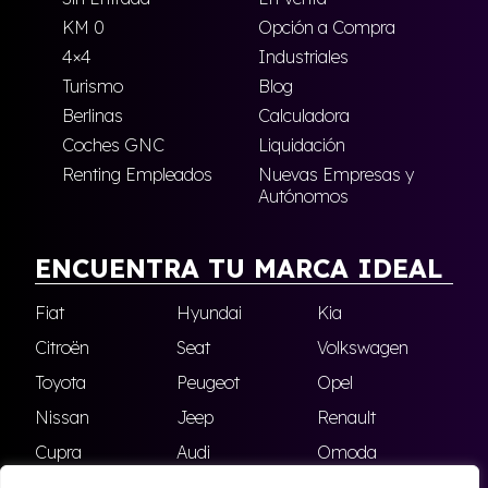
KM 0
Opción a Compra
4×4
Industriales
Turismo
Blog
Berlinas
Calculadora
Coches GNC
Liquidación
Renting Empleados
Nuevas Empresas y
Autónomos
ENCUENTRA TU MARCA IDEAL
Fiat
Hyundai
Kia
Citroën
Seat
Volkswagen
Toyota
Peugeot
Opel
Nissan
Jeep
Renault
Cupra
Audi
Omoda
BMW
Dacia
Mazda