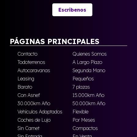
Escríbenos
PÁGINAS PRINCIPALES
Contacto
Quienes Somos
Todoterrenos
A Largo Plazo
Autocaravanas
Segunda Mano
Leasing
Pequeños
Barato
7 plazas
Con Asnef
15.000km Año
30.000km Año
50.000km Año
Vehículos Adaptados
Flexible
Coches de Lujo
Por Meses
Sin Carnet
Compactos
Sin Entrada
En Venta