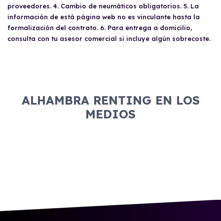
condiciones del contrato antes de compartirlo
proveedores. 4. Cambio de neumáticos obligatorios. 5. La
para evitar sorpresas.
información de está página web no es vinculante hasta la
formalización del contrato. 6. Para entrega a domicilio,
consulta con tu asesor comercial si incluye algún sobrecoste.
ALHAMBRA RENTING EN LOS
MEDIOS