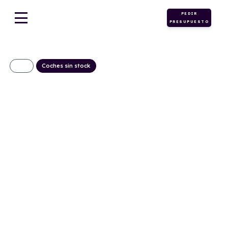
PEDIR
PRESUPUESTO
Coches sin stock
HUSQVARNA
NORDEN 901
299€/Mes
Desde:
+ IVA
Gasolina
Manual
105cv
C