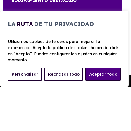
EQUIPAMIENTO DESTACADO
Carnet A
LA
RUTA
DE TU PRIVACIDAD
Utilizamos cookies de terceros para mejorar tu
experiencia. Acepta la política de cookies haciendo click
en “Acepto”. Puedes configurar los ajustes en cualquier
CARROCERÍA
momento.
Largo
Alto
Personalizar
Rechazar todo
Aceptar todo
2.240 mm
1.340 mm
Pedir Presupuesto
Ancho
Maletero
880 mm
0
PRESTACIONES