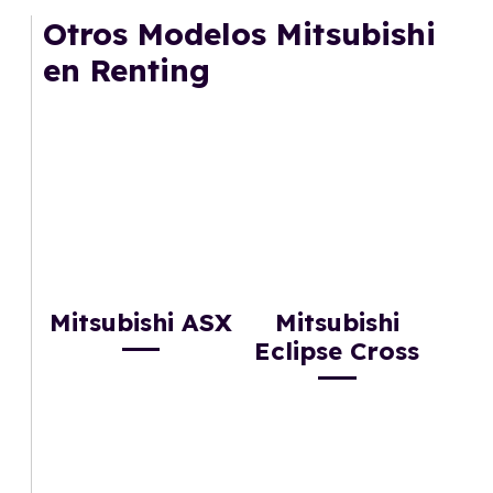
mantenimiento, seguro o depreciación, y si te
Otros Modelos Mitsubishi
gusta cambiar de coche cada pocos años.
en Renting
Mitsubishi ASX
Mitsubishi
Eclipse Cross