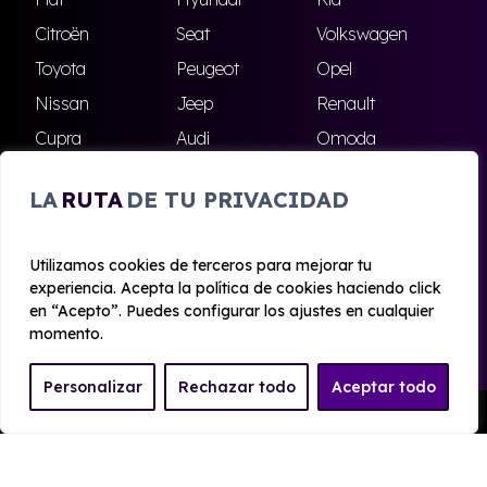
Citroën
Seat
Volkswagen
Toyota
Peugeot
Opel
Nissan
Jeep
Renault
Cupra
Audi
Omoda
BMW
Dacia
Mazda
LA
RUTA
DE TU PRIVACIDAD
Skoda
Ford
Todas las marcas
Utilizamos cookies de terceros para mejorar tu
experiencia. Acepta la política de cookies haciendo click
© 2020 - 2026 Alhambra Renting
en “Acepto”. Puedes configurar los ajustes en cualquier
Aviso legal y Privacidad
|
Política de cookies
|
Términos
momento.
Personalizar
Rechazar todo
Aceptar todo
Pedir Presupuesto