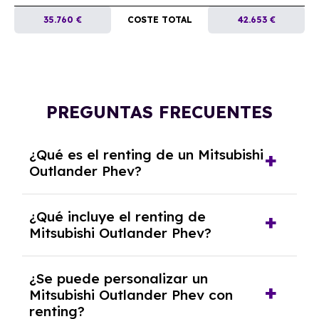
35.760 €
COSTE TOTAL
42.653 €
PREGUNTAS FRECUENTES
¿Qué es el renting de un Mitsubishi
Outlander Phev?
El renting de un Mitsubishi Outlander Phev es
¿Qué incluye el renting de
un contrato de alquiler a largo plazo en el que
Mitsubishi Outlander Phev?
pagas una cuota mensual fija por el uso del
coche durante un periodo determinado,
El renting incluye el uso y disfrute del coche,
generalmente entre 2 y 5 años.
¿Se puede personalizar un
seguro a todo riesgo, mantenimiento,
Mitsubishi Outlander Phev con
reparaciones, impuestos, asistencia en
renting?
carretera y gestión de la documentación.