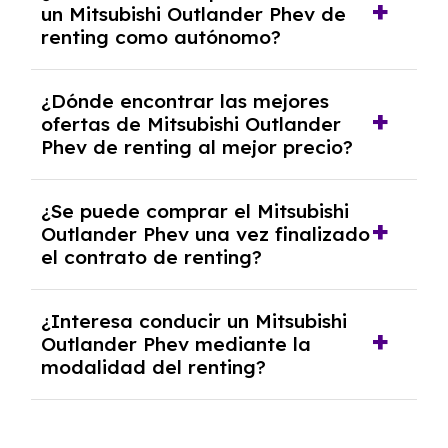
un Mitsubishi Outlander Phev de
casos, un informe de solvencia de la empresa
renting como autónomo?
y un pago inicial.
Se necesita DNI/NIE, alta en el régimen de
¿Dónde encontrar las mejores
autónomos, justificante de ingresos y, en
ofertas de Mitsubishi Outlander
algunos casos, un informe fiscal y un pago
Phev de renting al mejor precio?
inicial.
En nuestra página web podrás encontrar las
¿Se puede comprar el Mitsubishi
mejores ofertas de vehículos de renting con
Outlander Phev una vez finalizado
todos los gastos incluidos y sin pagar
el contrato de renting?
entradas.
Sí, en algunos casos, al final del contrato de
¿Interesa conducir un Mitsubishi
renting se puede adquirir el coche. En este
Outlander Phev mediante la
caso tendrán que analizar los años, la
modalidad del renting?
cantidad de kilómetros recorridos y el coste
del mercado actual.
El renting puede ser ventajoso si prefieres una
cuota fija mensual, sin preocuparte de