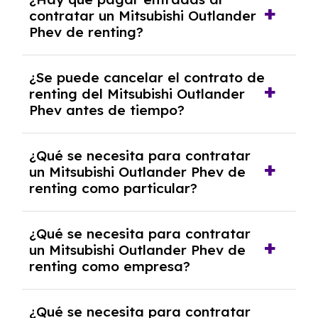
Mitsubishi Outlander Phev con el seguro a
contratar un Mitsubishi Outlander
todo riesgo sin franquicia incluido dentro de
Phev de renting?
las cuotas mensuales.
No, con el renting tienes la ventaja de que no
¿Se puede cancelar el contrato de
tendrás que pagar ningún tipo de entrada
renting del Mitsubishi Outlander
salvo en casos que lo exija el proveedor
Phev antes de tiempo?
debido al resultado del estudio de viabilidad
económica.
Generalmente, puedes rescindir el contrato,
¿Qué se necesita para contratar
pero puede haber penalizaciones por
un Mitsubishi Outlander Phev de
cancelación anticipada. Es importante revisar
renting como particular?
las condiciones del contrato y hablar con un
experto que te asesore.
Se requiere DNI/NIE, justificante de ingresos
¿Qué se necesita para contratar
y, en algunos casos, una consulta de solvencia
un Mitsubishi Outlander Phev de
crediticia y un pago inicial.
renting como empresa?
Necesitarás el CIF de la empresa,
¿Qué se necesita para contratar
documentación financiera y, en algunos