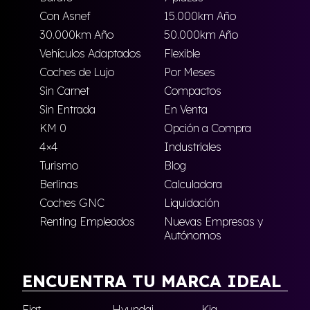
Con Asnef
15.000km Año
30.000km Año
50.000km Año
Vehículos Adaptados
Flexible
Coches de Lujo
Por Meses
Sin Carnet
Compactos
Sin Entrada
En Venta
KM 0
Opción a Compra
4×4
Industriales
Turismo
Blog
Berlinas
Calculadora
Coches GNC
Liquidación
Renting Empleados
Nuevas Empresas y
Autónomos
ENCUENTRA TU MARCA IDEAL
Fiat
Hyundai
Kia