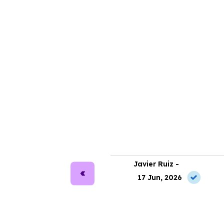
ra Martín -
Javier Ruiz -
2 May, 2026
17 Jun, 2026