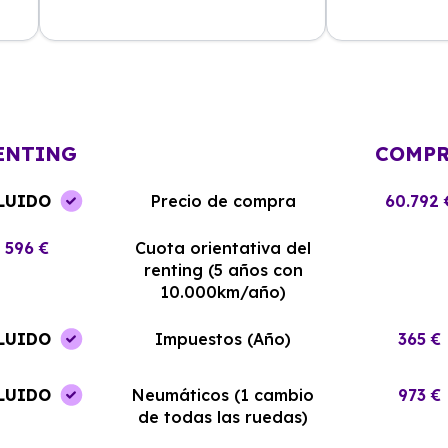
La experiencia con Alhambra
Contratar el re
Renting ha sido excelente. El coche
y el equipo me
llegó en perfectas condiciones y sin
¡Estoy muy sati
complicaciones.
elección!
ENTING
COMP
LUIDO
Precio de compra
60.792 
596 €
Cuota orientativa del
renting (5 años con
10.000km/año)
LUIDO
Impuestos (Año)
365 €
LUIDO
Neumáticos (1 cambio
973 €
de todas las ruedas)