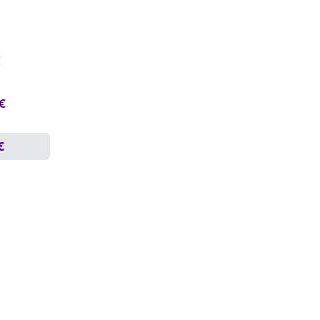
€
 €
€