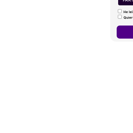
PAR
He le
Quier