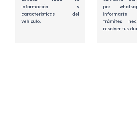
información y
por whats
características del
informart
vehículo.
trámites nec
resolver tus d