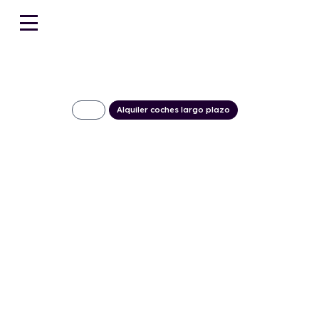
Alquiler coches largo plazo
MAN TGE Furgón
642€/Mes
Desde:
+ IVA
Combustible
Transmisión
Motor
Dis
Diésel
Automático
140cv