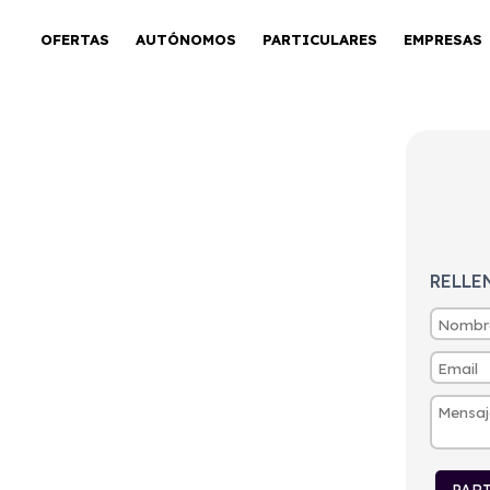
OFERTAS
AUTÓNOMOS
PARTICULARES
EMPRESAS
 FWD SW 8 AT
RELLE
tintivo
Puertas
Emisiones
Consumo
C
4
249g/Km
9l/100km