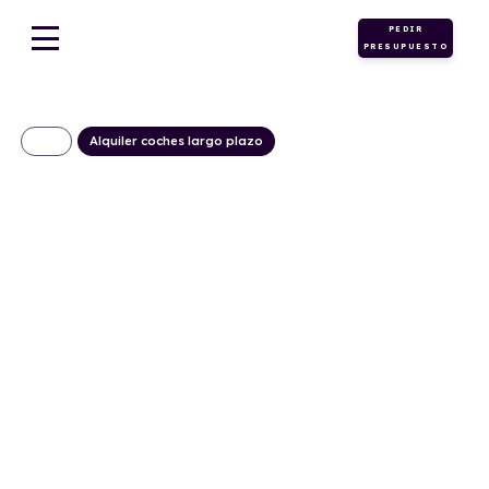
PEDIR
PRESUPUESTO
Alquiler coches largo plazo
Kia Niro 1.6 GDi
HEV 95kW Drive
299€/Mes
Desde:
+ IVA
Híbrido
Automático
141cv
ECO