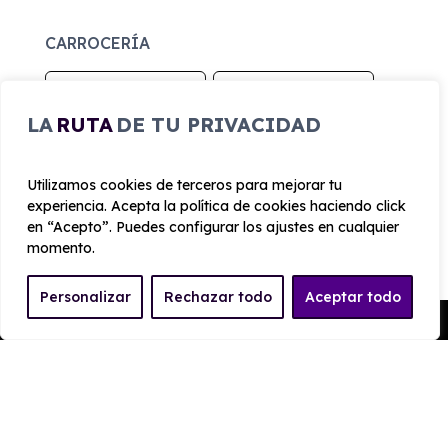
CARROCERÍA
Largo
Alto
LA
RUTA
DE TU PRIVACIDAD
4.420 mm
1.545 mm
Utilizamos cookies de terceros para mejorar tu
Ancho
Maletero
experiencia. Acepta la política de cookies haciendo click
1825 mm
451
en “Acepto”. Puedes configurar los ajustes en cualquier
momento.
PRESTACIONES
Personalizar
Rechazar todo
Aceptar todo
Velocidad
Pedir Presupuesto
Cilindrada
máxima
1.580 cc
165 km/h
Aceleración
Tracción
10 seg
Delantera