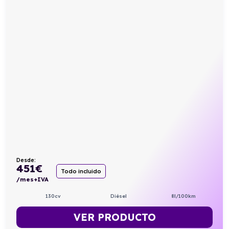
Desde:
451
€
Todo incluido
/mes+IVA
130cv
Diésel
8l/100km
VER PRODUCTO