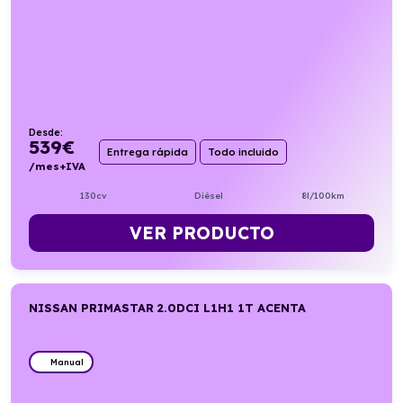
Desde:
539
€
Entrega rápida
Todo incluido
/mes+IVA
130cv
Diésel
8l/100km
VER PRODUCTO
NISSAN PRIMASTAR 2.0DCI L1H1 1T ACENTA
Manual