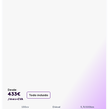
Desde:
433
€
Todo incluido
/mes+IVA
130cv
Diésel
5,7l/100km