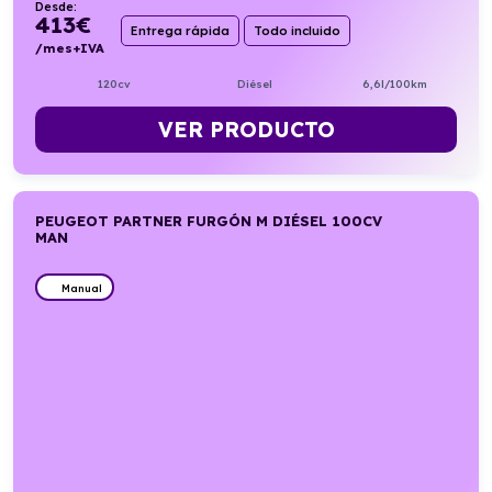
Desde:
413
€
Entrega rápida
Todo incluido
/mes+IVA
120cv
Diésel
6,6l/100km
VER PRODUCTO
PEUGEOT PARTNER FURGÓN M DIÉSEL 100CV
MAN
Manual