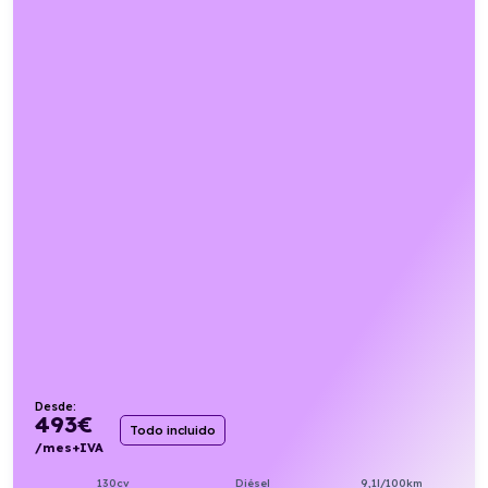
Desde:
493
€
Todo incluido
/mes+IVA
130cv
Diésel
9,1l/100km