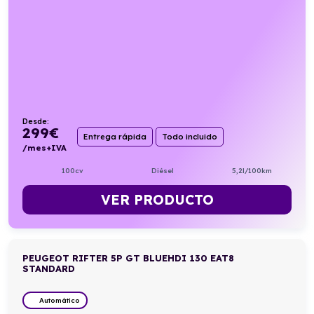
Desde:
299
€
Entrega rápida
Todo incluido
/mes+IVA
100cv
Diésel
5,2l/100km
VER PRODUCTO
PEUGEOT RIFTER 5P GT BLUEHDI 130 EAT8
STANDARD
Automático