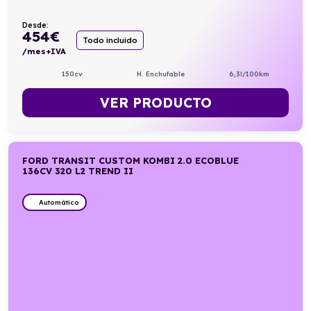
Desde:
454
€
Todo incluido
/mes+IVA
150cv
H. Enchufable
6,3l/100km
VER PRODUCTO
FORD TRANSIT CUSTOM KOMBI 2.0 ECOBLUE
136CV 320 L2 TREND II
Automático