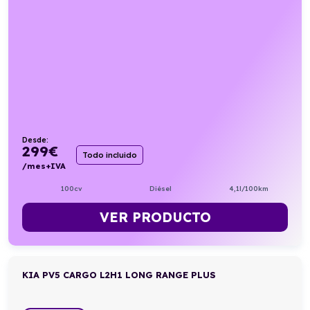
Desde:
299
€
Todo incluido
/mes+IVA
100cv
Diésel
4,1l/100km
VER PRODUCTO
KIA PV5 CARGO L2H1 LONG RANGE PLUS