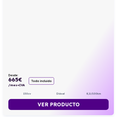
Desde:
665
€
Todo incluido
/mes+IVA
150cv
Diésel
8,1l/100km
VER PRODUCTO