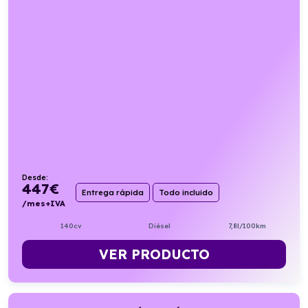
Desde:
447
€
Entrega rápida
Todo incluido
/mes+IVA
140cv
Diésel
7,8l/100km
VER PRODUCTO