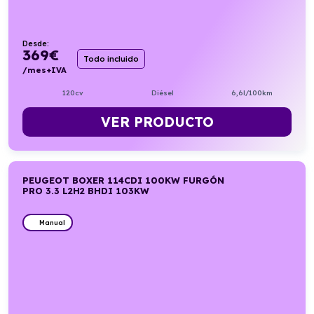
Desde:
369
€
Todo incluido
/mes+IVA
120cv
Diésel
6,6l/100km
VER PRODUCTO
PEUGEOT BOXER 114CDI 100KW FURGÓN
PRO 3.3 L2H2 BHDI 103KW
Manual