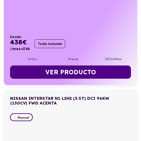
Desde:
438
€
Todo incluido
/mes+IVA
140cv
Diésel
7,8l/100km
VER PRODUCTO
NISSAN INTERSTAR N1 L2H2 (3.5T) DCI 96KW
(130CV) FWD ACENTA
Manual