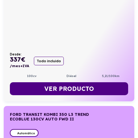
Desde:
337
€
Todo incluido
/mes+IVA
100cv
Diésel
5,2l/100km
VER PRODUCTO
FORD TRANSIT KOMBI 350 L3 TREND
ECOBLUE 130CV AUTO FWD II
Automático