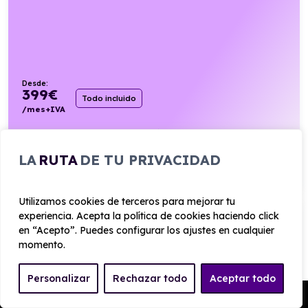
Desde:
399
€
Todo incluido
/mes+IVA
150cv
Diésel
7,4l/100km
LA
RUTA
DE TU PRIVACIDAD
VER PRODUCTO
Utilizamos cookies de terceros para mejorar tu
experiencia. Acepta la política de cookies haciendo click
FORD TRANSIT COURIER VAN 1.5 ECOBLUE
TREND II
en “Acepto”. Puedes configurar los ajustes en cualquier
momento.
Manual
Personalizar
Rechazar todo
Aceptar todo
Pedir Presupuesto