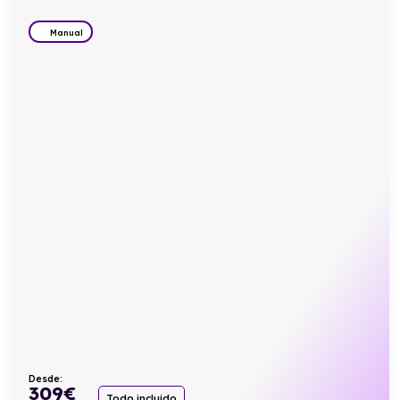
Manual
Desde:
309
€
Todo incluido