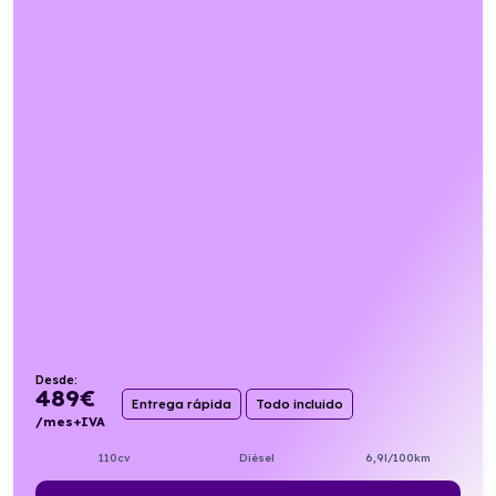
Desde:
489
€
Entrega rápida
Todo incluido
/mes+IVA
110cv
Diésel
6,9l/100km