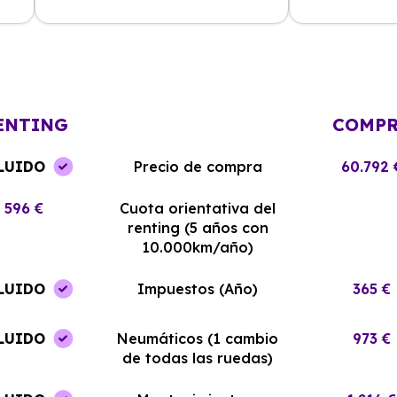
La experiencia con Alhambra
Contratar el re
Renting ha sido excelente. El coche
y el equipo me
llegó en perfectas condiciones y sin
¡Estoy muy sati
complicaciones.
elección!
ENTING
COMP
LUIDO
Precio de compra
60.792 
596 €
Cuota orientativa del
renting (5 años con
10.000km/año)
LUIDO
Impuestos (Año)
365 €
LUIDO
Neumáticos (1 cambio
973 €
de todas las ruedas)