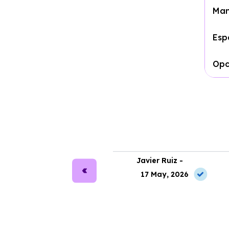
Man
Esp
Opc
ra Martín -
Javier Ruiz -
2 Jun, 2026
17 May, 2026