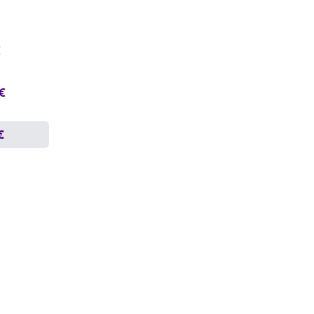
€
 €
€