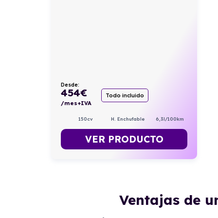
Desde:
454
€
Todo incluido
/mes+IVA
150cv
H. Enchufable
6,3l/100km
VER PRODUCTO
Ventajas de u