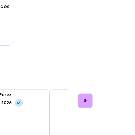
idos
Pérez -
Lucía García -
, 2026
10 May, 2026