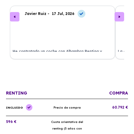
Javier Ruiz -
17 Jul, 2026
A
ado
He contratado un coche con Alhambra Renting y
La exper
estoy impresionado. Todo ha sido transparente y sin
excelent
sorpresas. ¡Recomendado!
sin comp
RENTING
COMPRA
60.792 €
INCLUIDO
Precio de compra
596 €
Cuota orientativa del
renting (5 años con