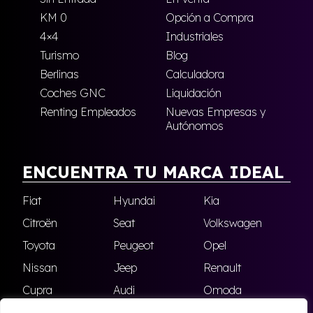
KM 0
Opción a Compra
4×4
Industriales
Turismo
Blog
Berlinas
Calculadora
Coches GNC
Liquidación
Renting Empleados
Nuevas Empresas y
Autónomos
ENCUENTRA TU MARCA IDEAL
Fiat
Hyundai
Kia
Citroën
Seat
Volkswagen
Toyota
Peugeot
Opel
Nissan
Jeep
Renault
Cupra
Audi
Omoda
BMW
Dacia
Mazda