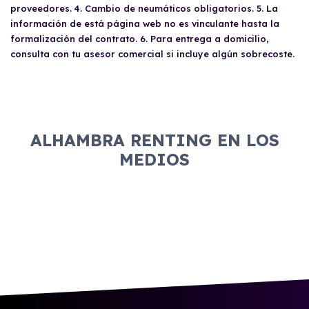
con ciertos requisitos financieros y
proveedores. 4. Cambio de neumáticos obligatorios. 5. La
documentales.
información de está página web no es vinculante hasta la
formalización del contrato. 6. Para entrega a domicilio,
consulta con tu asesor comercial si incluye algún sobrecoste.
ALHAMBRA RENTING EN LOS
MEDIOS