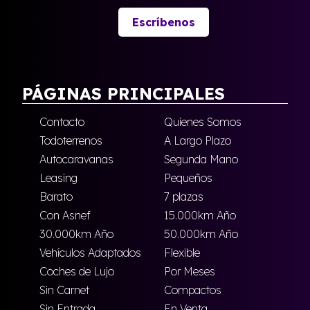
Escríbenos
PÁGINAS PRINCIPALES
Contacto
Quienes Somos
Todoterrenos
A Largo Plazo
Autocaravanas
Segunda Mano
Leasing
Pequeños
Barato
7 plazas
Con Asnef
15.000km Año
30.000km Año
50.000km Año
Vehículos Adaptados
Flexible
Coches de Lujo
Por Meses
Sin Carnet
Compactos
Sin Entrada
En Venta