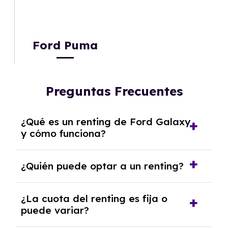
Ford Puma
Preguntas Frecuentes
¿Qué es un renting de Ford Galaxy
y cómo funciona?
El
renting de Ford Galaxy
es una modalidad
¿Quién puede optar a un renting?
de alquiler a medio y largo plazo que te
permite disfrutar de un vehículo nuevo sin
Tanto
empresas
,
autónomos
como
¿La cuota del renting es fija o
tener que preocuparte por los gastos
particulares
puede variar?
pueden optar a un renting. Las
adicionales. Incluye todos los costes de
empresas deben tener al menos un año de
reparaciones, mantenimientos, asistencia en