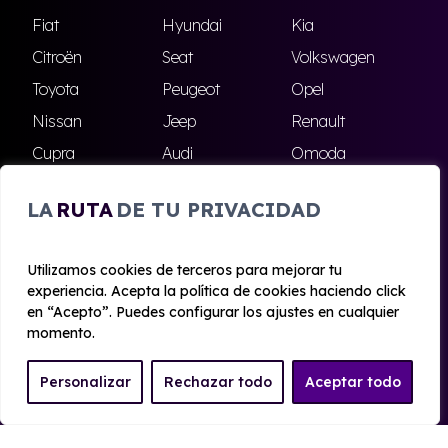
Fiat
Hyundai
Kia
Citroën
Seat
Volkswagen
Toyota
Peugeot
Opel
Nissan
Jeep
Renault
Cupra
Audi
Omoda
BMW
Dacia
Mazda
LA
RUTA
DE TU PRIVACIDAD
Skoda
Ford
Todas las marcas
Utilizamos cookies de terceros para mejorar tu
experiencia. Acepta la política de cookies haciendo click
© 2020 - 2026 Alhambra Renting
en “Acepto”. Puedes configurar los ajustes en cualquier
Aviso legal y Privacidad
|
Política de cookies
|
Términos
momento.
Personalizar
Rechazar todo
Aceptar todo