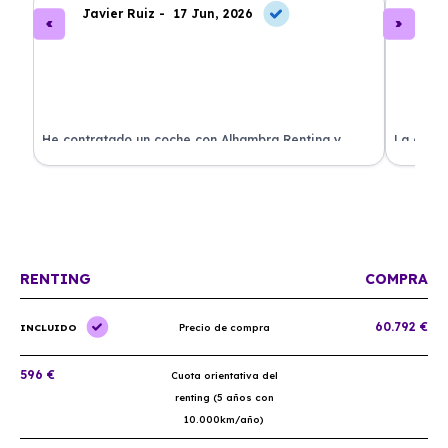
Javier Ruiz -
17 Jun, 2026
A
ado
He contratado un coche con Alhambra Renting y
La exper
estoy impresionado. Todo ha sido transparente y sin
excelent
sorpresas. ¡Recomendado!
sin comp
RENTING
COMPRA
60.792 €
INCLUIDO
Precio de compra
596 €
Cuota orientativa del
renting (5 años con
10.000km/año)