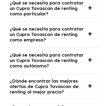
¿Qué se necesita para contratar
pero puede haber penalizaciones por
un Cupra Tavascan de renting
cancelación anticipada. Es importante revisar
como particular?
las condiciones del contrato y hablar con un
experto que te asesore.
Se requiere DNI/NIE, justificante de ingresos
¿Qué se necesita para contratar
y, en algunos casos, una consulta de solvencia
un Cupra Tavascan de renting
crediticia y un pago inicial.
como empresa?
Necesitarás el CIF de la empresa,
¿Qué se necesita para contratar
documentación financiera y, en algunos
un Cupra Tavascan de renting
casos, un informe de solvencia de la empresa
como autónomo?
y un pago inicial.
Se necesita DNI/NIE, alta en el régimen de
¿Dónde encontrar las mejores
autónomos, justificante de ingresos y, en
ofertas de Cupra Tavascan de
algunos casos, un informe fiscal y un pago
renting al mejor precio?
inicial.
En nuestra página web podrás encontrar las