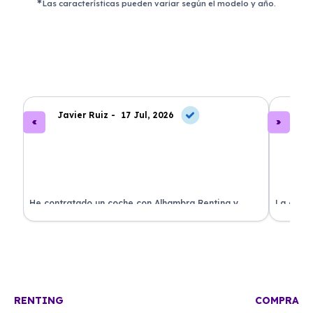
Las características pueden variar según el modelo y año.
Javier Ruiz -
17 Jul, 2026
A
ado
He contratado un coche con Alhambra Renting y
La exper
estoy impresionado. Todo ha sido transparente y sin
excelent
sorpresas. ¡Recomendado!
sin comp
RENTING
COMPRA