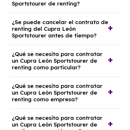
Sportstourer de renting?
cuotas mensuales.
No, con el renting tienes la ventaja de que no
¿Se puede cancelar el contrato de
tendrás que pagar ningún tipo de entrada
renting del Cupra León
salvo en casos que lo exija el proveedor
Sportstourer antes de tiempo?
debido al resultado del estudio de viabilidad
económica.
Generalmente, puedes rescindir el contrato,
¿Qué se necesita para contratar
pero puede haber penalizaciones por
un Cupra León Sportstourer de
cancelación anticipada. Es importante revisar
renting como particular?
las condiciones del contrato y hablar con un
experto que te asesore.
Se requiere DNI/NIE, justificante de ingresos
¿Qué se necesita para contratar
y, en algunos casos, una consulta de solvencia
un Cupra León Sportstourer de
crediticia y un pago inicial.
renting como empresa?
Necesitarás el CIF de la empresa,
¿Qué se necesita para contratar
documentación financiera y, en algunos
un Cupra León Sportstourer de
casos, un informe de solvencia de la empresa