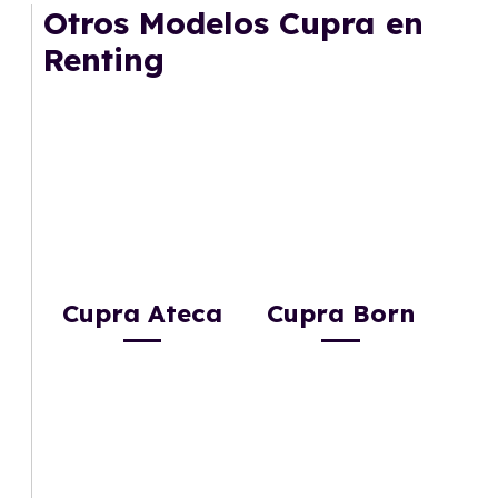
mantenimiento, seguro o depreciación, y si te
Otros Modelos Cupra en
gusta cambiar de coche cada pocos años.
Renting
Cupra Ateca
Cupra Born