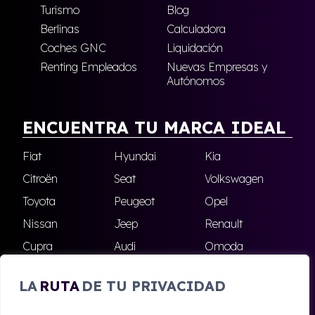
Turismo
Blog
Berlinas
Calculadora
Coches GNC
Liquidación
Renting Empleados
Nuevas Empresas y
Autónomos
ENCUENTRA TU MARCA IDEAL
Fiat
Hyundai
Kia
Citroën
Seat
Volkswagen
Toyota
Peugeot
Opel
Nissan
Jeep
Renault
Cupra
Audi
Omoda
BMW
Dacia
Mazda
LA
RUTA
DE TU PRIVACIDAD
Skoda
Ford
Todas las marcas