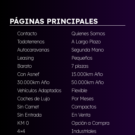
PÁGINAS PRINCIPALES
Contacto
Quienes Somos
Todoterrenos
A Largo Plazo
Autocaravanas
Segunda Mano
Leasing
Pequeños
Barato
7 plazas
Con Asnef
15.000km Año
30.000km Año
50.000km Año
Vehículos Adaptados
Flexible
Coches de Lujo
Por Meses
Sin Carnet
Compactos
Sin Entrada
En Venta
KM 0
Opción a Compra
4×4
Industriales