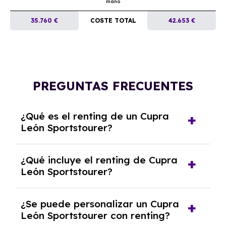
mano
35.760 €
COSTE TOTAL
42.653 €
PREGUNTAS FRECUENTES
¿Qué es el renting de un Cupra
León Sportstourer?
El renting de un Cupra León Sportstourer es
¿Qué incluye el renting de Cupra
un contrato de alquiler a largo plazo en el que
León Sportstourer?
pagas una cuota mensual fija por el uso del
coche durante un periodo determinado,
El renting incluye el uso y disfrute del coche,
generalmente entre 2 y 5 años.
¿Se puede personalizar un Cupra
seguro a todo riesgo, mantenimiento,
León Sportstourer con renting?
reparaciones, impuestos, asistencia en