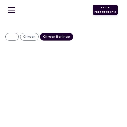
PEDIR
PRESUPUESTO
Citroen
Citroen Berlingo
CITROEN
BERLINGO TALLA
M BLUEHDI 100
YOU (MANUAL)
371€/Mes
Desde:
+ IVA