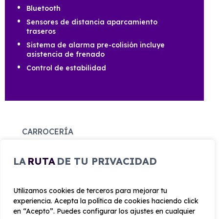
Bluetooth
Sensores de distancia aparcamiento
traseros
Sistema de alarma pre-colisión incluye
asistencia de frenado
Control de estabilidad
CARROCERÍA
LA
RUTA
DE TU PRIVACIDAD
Largo
Alto
4.403 mm
1.880 mm
Utilizamos cookies de terceros para mejorar tu
experiencia. Acepta la política de cookies haciendo click
Ancho
Maletero
en “Acepto”. Puedes configurar los ajustes en cualquier
1848 mm
775