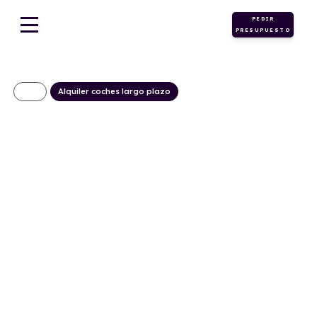
PEDIR
PRESUPUESTO
Alquiler coches largo plazo
BYD Seal 6 DM-I
Boost
459€/Mes
Desde:
+ IVA
Híbrido
Automático
184cv
0
enchufable