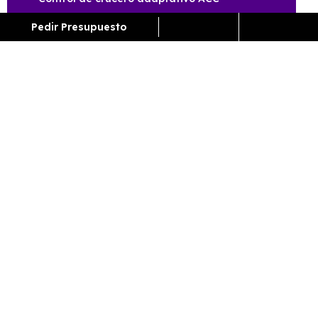
Crucero ineteligente ICC
Pedir Presupuesto
CARROCERÍA
Largo
Alto
4.840 mm
1.495 mm
Ancho
Maletero
1875 mm
491
PRESTACIONES
Velocidad
Cilindrada