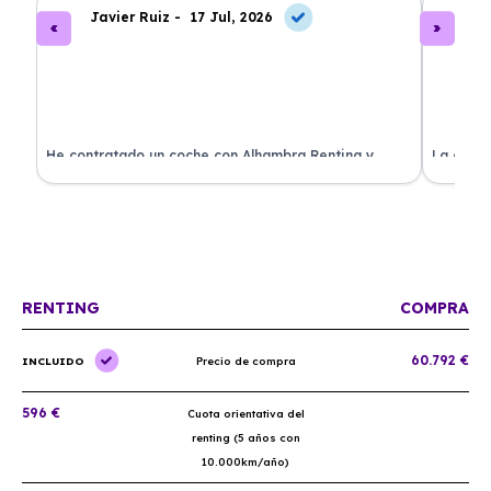
Javier Ruiz -
17 Jul, 2026
A
ado
He contratado un coche con Alhambra Renting y
La exper
estoy impresionado. Todo ha sido transparente y sin
excelent
sorpresas. ¡Recomendado!
sin comp
RENTING
COMPRA
60.792 €
INCLUIDO
Precio de compra
596 €
Cuota orientativa del
renting (5 años con
10.000km/año)