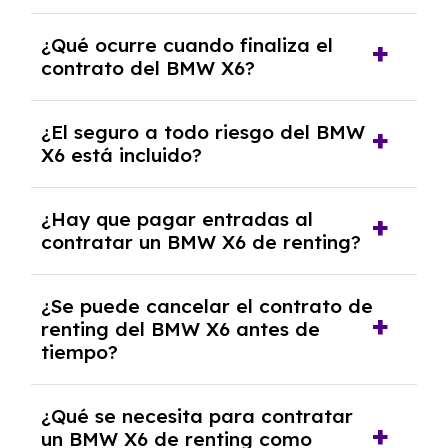
El número de kilómetros está limitado por el
¿Qué ocurre cuando finaliza el
contrato y puede variar entre 10,000 y
contrato del BMW X6?
30,000 km anuales. Si excedes ese límite,
puede haber un cargo adicional.
Al finalizar el contrato, puedes devolver el
¿El seguro a todo riesgo del BMW
coche, renovarlo por uno nuevo o, en algunos
X6 está incluido?
casos, comprarlo a un precio previamente
acordado.
Con el renting podrás disfrutar de un BMW X6
¿Hay que pagar entradas al
con el seguro a todo riesgo sin franquicia
contratar un BMW X6 de renting?
incluido dentro de las cuotas mensuales.
No, con el renting tienes la ventaja de que no
¿Se puede cancelar el contrato de
tendrás que pagar ningún tipo de entrada
renting del BMW X6 antes de
salvo en casos que lo exija el proveedor
tiempo?
debido al resultado del estudio de viabilidad
económica.
Generalmente, puedes rescindir el contrato,
¿Qué se necesita para contratar
pero puede haber penalizaciones por
un BMW X6 de renting como
cancelación anticipada. Es importante revisar