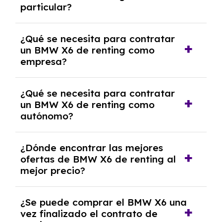
particular?
las condiciones del contrato y hablar con un
experto que te asesore.
Se requiere DNI/NIE, justificante de ingresos
¿Qué se necesita para contratar
y, en algunos casos, una consulta de solvencia
un BMW X6 de renting como
crediticia y un pago inicial.
empresa?
Necesitarás el CIF de la empresa,
¿Qué se necesita para contratar
documentación financiera y, en algunos
un BMW X6 de renting como
casos, un informe de solvencia de la empresa
autónomo?
y un pago inicial.
Se necesita DNI/NIE, alta en el régimen de
¿Dónde encontrar las mejores
autónomos, justificante de ingresos y, en
ofertas de BMW X6 de renting al
algunos casos, un informe fiscal y un pago
mejor precio?
inicial.
En nuestra página web podrás encontrar las
¿Se puede comprar el BMW X6 una
mejores ofertas de vehículos de renting con
vez finalizado el contrato de
todos los gastos incluidos y sin pagar