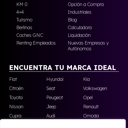
KM 0
Opción a Compra
4×4
Industriales
Turismo
Blog
Berlinas
Calculadora
Coches GNC
Liquidación
Renting Empleados
Nuevas Empresas y
Autónomos
ENCUENTRA TU MARCA IDEAL
Fiat
Hyundai
Kia
Citroën
Seat
Volkswagen
Toyota
Peugeot
Opel
Nissan
Jeep
Renault
Cupra
Audi
Omoda
BMW
Dacia
Mazda