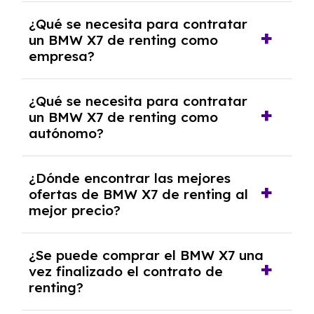
experto que te asesore.
Se requiere DNI/NIE, justificante de ingresos
¿Qué se necesita para contratar
y, en algunos casos, una consulta de solvencia
un BMW X7 de renting como
crediticia y un pago inicial.
empresa?
Necesitarás el CIF de la empresa,
¿Qué se necesita para contratar
documentación financiera y, en algunos
un BMW X7 de renting como
casos, un informe de solvencia de la empresa
autónomo?
y un pago inicial.
Se necesita DNI/NIE, alta en el régimen de
¿Dónde encontrar las mejores
autónomos, justificante de ingresos y, en
ofertas de BMW X7 de renting al
algunos casos, un informe fiscal y un pago
mejor precio?
inicial.
En nuestra página web podrás encontrar las
¿Se puede comprar el BMW X7 una
mejores ofertas de vehículos de renting con
vez finalizado el contrato de
todos los gastos incluidos y sin pagar
renting?
entradas.