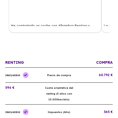
ado
He contratado un coche con Alhambra Renting y
La exper
estoy impresionado. Todo ha sido transparente y sin
excelent
sorpresas. ¡Recomendado!
sin comp
RENTING
COMPRA
60.792 €
INCLUIDO
Precio de compra
596 €
Cuota orientativa del
renting (5 años con
10.000km/año)
365 €
INCLUIDO
Impuestos (Año)