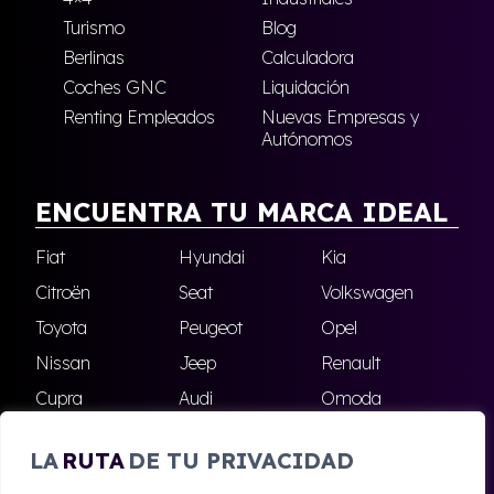
Turismo
Blog
Berlinas
Calculadora
Coches GNC
Liquidación
Renting Empleados
Nuevas Empresas y
Autónomos
ENCUENTRA TU MARCA IDEAL
Fiat
Hyundai
Kia
Citroën
Seat
Volkswagen
Toyota
Peugeot
Opel
Nissan
Jeep
Renault
Cupra
Audi
Omoda
BMW
Dacia
Mazda
LA
RUTA
DE TU PRIVACIDAD
Skoda
Ford
Todas las marcas