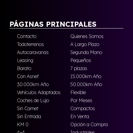
PÁGINAS PRINCIPALES
Contacto
Quienes Somos
Todoterrenos
A Largo Plazo
Autocaravanas
Segunda Mano
Leasing
Pequeños
Barato
7 plazas
Con Asnef
15.000km Año
30.000km Año
50.000km Año
Vehículos Adaptados
Flexible
Coches de Lujo
Por Meses
Sin Carnet
Compactos
Sin Entrada
En Venta
KM 0
Opción a Compra
4×4
Industriales