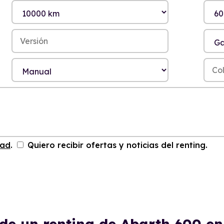
dad
.
Quiero recibir ofertas y noticias del renting.
 de un renting de Abarth 600 e