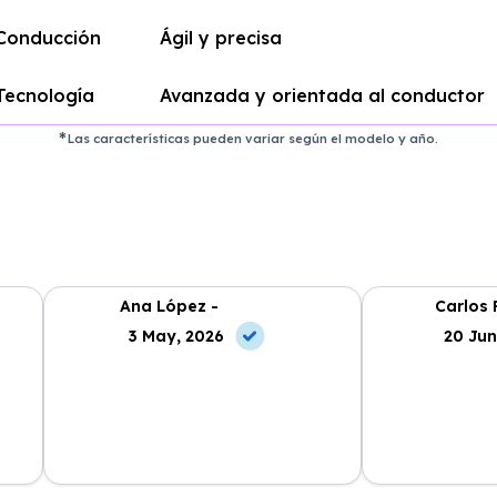
Conducción
Ágil y precisa
Tecnología
Avanzada y orientada al conductor
Las características pueden variar según el modelo y año.
Ana López -
Carlos 
3 May, 2026
20 Jun
La experiencia con Alhambra
Contratar el re