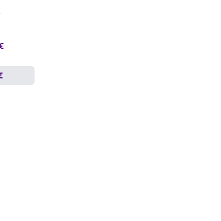
€
 €
€