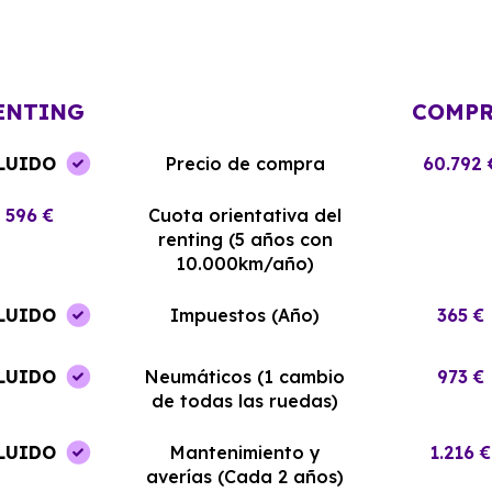
Renting ha sido excelente. El coche
y el equipo me
llegó en perfectas condiciones y sin
¡Estoy muy sati
complicaciones.
elección!
ENTING
COMP
LUIDO
Precio de compra
60.792 
596 €
Cuota orientativa del
renting (5 años con
10.000km/año)
LUIDO
Impuestos (Año)
365 €
LUIDO
Neumáticos (1 cambio
973 €
de todas las ruedas)
LUIDO
Mantenimiento y
1.216 €
averías (Cada 2 años)