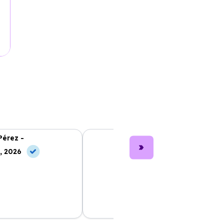
Pérez -
Lucía García -
, 2026
10 May, 2026
nting fue muy sencillo
Los coches son nuevos y muy bien