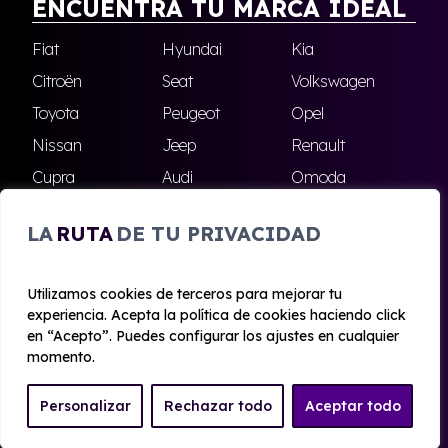
ENCUENTRA TU MARCA IDEAL
Fiat
Hyundai
Kia
Citroën
Seat
Volkswagen
Toyota
Peugeot
Opel
Nissan
Jeep
Renault
Cupra
Audi
Omoda
BMW
Dacia
Mazda
LA
RUTA
DE TU PRIVACIDAD
Skoda
Ford
Todas las marcas
Utilizamos cookies de terceros para mejorar tu
experiencia. Acepta la política de cookies haciendo click
© 2020 - 2026 Alhambra Renting
en “Acepto”. Puedes configurar los ajustes en cualquier
Aviso legal y Privacidad
|
Política de cookies
|
Términos
momento.
Personalizar
Rechazar todo
Aceptar todo