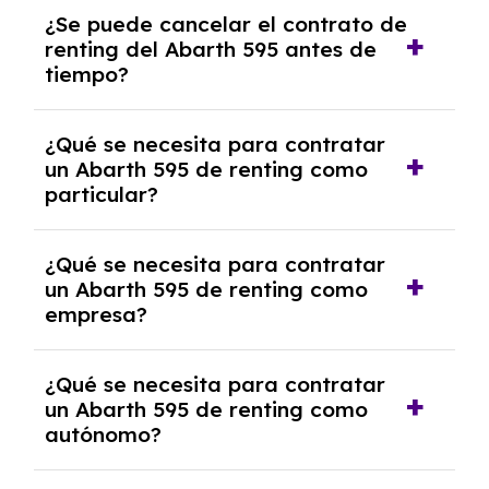
No, con el renting tienes la ventaja de que no
¿Se puede cancelar el contrato de
tendrás que pagar ningún tipo de entrada
renting del Abarth 595 antes de
salvo en casos que lo exija el proveedor
tiempo?
debido al resultado del estudio de viabilidad
económica.
Generalmente, puedes rescindir el contrato,
¿Qué se necesita para contratar
pero puede haber penalizaciones por
un Abarth 595 de renting como
cancelación anticipada. Es importante revisar
particular?
las condiciones del contrato y hablar con un
experto que te asesore.
Se requiere DNI/NIE, justificante de ingresos
¿Qué se necesita para contratar
y, en algunos casos, una consulta de solvencia
un Abarth 595 de renting como
crediticia y un pago inicial.
empresa?
Necesitarás el CIF de la empresa,
¿Qué se necesita para contratar
documentación financiera y, en algunos
un Abarth 595 de renting como
casos, un informe de solvencia de la empresa
autónomo?
y un pago inicial.
Se necesita DNI/NIE, alta en el régimen de