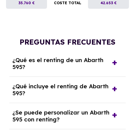
35.760 €
COSTE TOTAL
42.653 €
PREGUNTAS FRECUENTES
¿Qué es el renting de un Abarth
595?
El renting de un Abarth 595 es un contrato de
¿Qué incluye el renting de Abarth
alquiler a largo plazo en el que pagas una
595?
cuota mensual fija por el uso del coche
durante un periodo determinado,
El renting incluye el uso y disfrute del coche,
generalmente entre 2 y 5 años.
¿Se puede personalizar un Abarth
seguro a todo riesgo, mantenimiento,
595 con renting?
reparaciones, impuestos, asistencia en
carretera y gestión de la documentación.
Sí, puedes personalizar el coche con ciertas