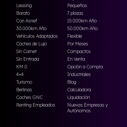
Leasing
Pequeños
Barato
7 plazas
Con Asnef
15.000km Año
30.000km Año
50.000km Año
Vehículos Adaptados
Flexible
Coches de Lujo
Por Meses
Sin Carnet
Compactos
Sin Entrada
En Venta
KM 0
Opción a Compra
4×4
Industriales
Turismo
Blog
Berlinas
Calculadora
Coches GNC
Liquidación
Renting Empleados
Nuevas Empresas y
Autónomos