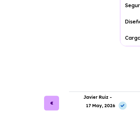
Segur
Diseñ
Carg
ra Martín -
Javier Ruiz -
2 May, 2026
17 May, 2026