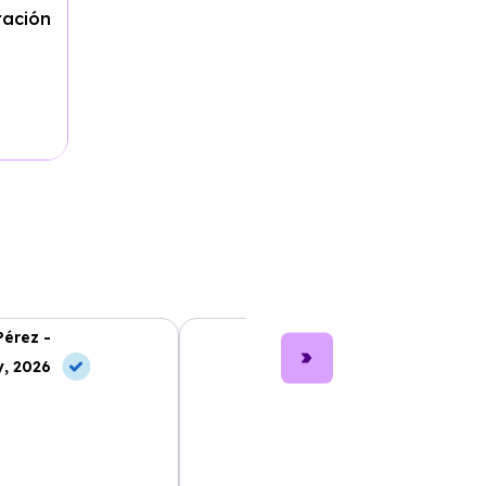
ración
Pérez -
Lucía García -
, 2026
10 Jul, 2026