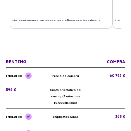
ado
He contratado un coche con Alhambra Renting y
La exper
estoy impresionado. Todo ha sido transparente y sin
excelent
sorpresas. ¡Recomendado!
sin comp
RENTING
COMPRA
60.792 €
INCLUIDO
Precio de compra
596 €
Cuota orientativa del
renting (5 años con
10.000km/año)
365 €
INCLUIDO
Impuestos (Año)