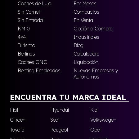
Coches de Lujo
Por Meses
Sin Carnet
Compactos
Sin Entrada
En Venta
KM 0
Opción a Compra
4×4
Industriales
Turismo
Blog
Berlinas
Calculadora
Coches GNC
Liquidación
Renting Empleados
Nuevas Empresas y
Autónomos
ENCUENTRA TU MARCA IDEAL
Fiat
Hyundai
Kia
Citroën
Seat
Volkswagen
Toyota
Peugeot
Opel