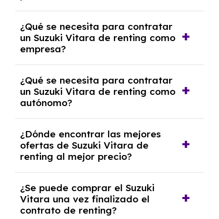
experto que te asesore.
Se requiere DNI/NIE, justificante de ingresos
¿Qué se necesita para contratar
y, en algunos casos, una consulta de solvencia
un Suzuki Vitara de renting como
crediticia y un pago inicial.
empresa?
Necesitarás el CIF de la empresa,
¿Qué se necesita para contratar
documentación financiera y, en algunos
un Suzuki Vitara de renting como
casos, un informe de solvencia de la empresa
autónomo?
y un pago inicial.
Se necesita DNI/NIE, alta en el régimen de
¿Dónde encontrar las mejores
autónomos, justificante de ingresos y, en
ofertas de Suzuki Vitara de
algunos casos, un informe fiscal y un pago
renting al mejor precio?
inicial.
En nuestra página web podrás encontrar las
¿Se puede comprar el Suzuki
mejores ofertas de vehículos de renting con
Vitara una vez finalizado el
todos los gastos incluidos y sin pagar
contrato de renting?
entradas.