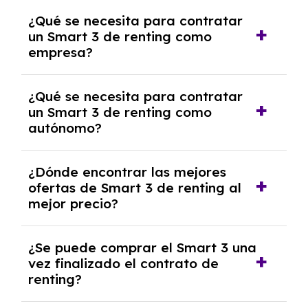
Se requiere DNI/NIE, justificante de ingresos
¿Qué se necesita para contratar
y, en algunos casos, una consulta de solvencia
un Smart 3 de renting como
crediticia y un pago inicial.
empresa?
Necesitarás el CIF de la empresa,
¿Qué se necesita para contratar
documentación financiera y, en algunos
un Smart 3 de renting como
casos, un informe de solvencia de la empresa
autónomo?
y un pago inicial.
Se necesita DNI/NIE, alta en el régimen de
¿Dónde encontrar las mejores
autónomos, justificante de ingresos y, en
ofertas de Smart 3 de renting al
algunos casos, un informe fiscal y un pago
mejor precio?
inicial.
En nuestra página web podrás encontrar las
¿Se puede comprar el Smart 3 una
mejores ofertas de vehículos de renting con
vez finalizado el contrato de
todos los gastos incluidos y sin pagar
renting?
entradas.