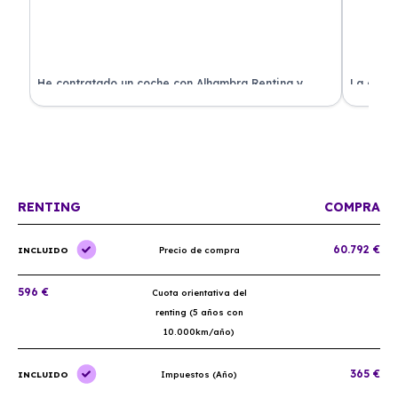
ado
He contratado un coche con Alhambra Renting y
La exper
estoy impresionado. Todo ha sido transparente y sin
excelent
sorpresas. ¡Recomendado!
sin comp
RENTING
COMPRA
60.792 €
INCLUIDO
Precio de compra
596 €
Cuota orientativa del
renting (5 años con
10.000km/año)
365 €
INCLUIDO
Impuestos (Año)