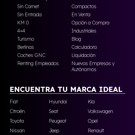
Sin Carnet
Compactos
Sin Entrada
En Venta
KM 0
Opción a Compra
4×4
Industriales
Turismo
Blog
Berlinas
Calculadora
Coches GNC
Liquidación
Renting Empleados
Nuevas Empresas y
Autónomos
ENCUENTRA TU MARCA IDEAL
Fiat
Hyundai
Kia
Citroën
Seat
Volkswagen
Toyota
Peugeot
Opel
Nissan
Jeep
Renault