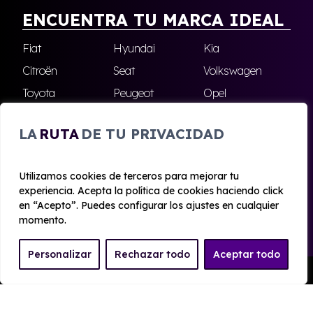
ENCUENTRA TU MARCA IDEAL
Fiat
Hyundai
Kia
Citroën
Seat
Volkswagen
Toyota
Peugeot
Opel
Nissan
Jeep
Renault
LA
RUTA
DE TU PRIVACIDAD
Cupra
Audi
Omoda
BMW
Dacia
Mazda
Utilizamos cookies de terceros para mejorar tu
Skoda
Ford
Todas las marcas
experiencia. Acepta la política de cookies haciendo click
en “Acepto”. Puedes configurar los ajustes en cualquier
momento.
© 2020 - 2026 Alhambra Renting
Personalizar
Rechazar todo
Aceptar todo
Aviso legal y Privacidad
|
Política de cookies
|
Términos
Pedir Presupuesto