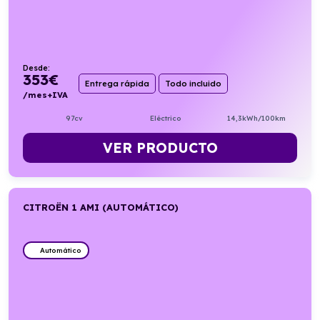
Desde:
353
€
Entrega rápida
Todo incluido
/mes+IVA
97cv
Eléctrico
14,3kWh/100km
VER PRODUCTO
CITROËN 1 AMI (AUTOMÁTICO)
Automático