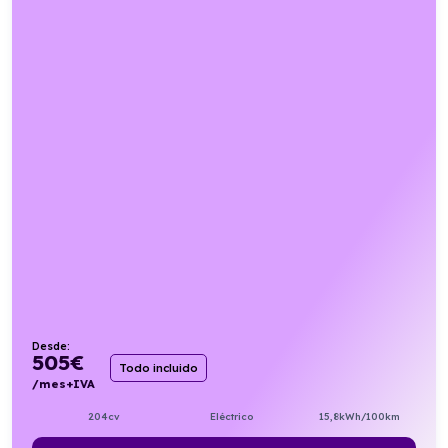
Desde:
505
€
Todo incluido
/mes+IVA
204cv
Eléctrico
15,8kWh/100km