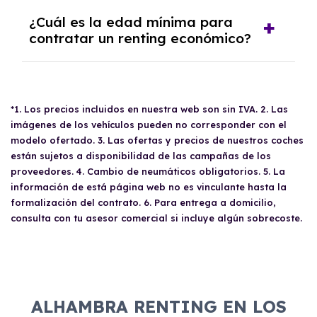
correspondiente. En el caso de haber
Para solicitar un
renting
en Granada, las
¿Cuál es la edad mínima para
recorrido menos kilómetros, se te reembolsará
empresas deben presentar la siguiente
contratar un renting económico?
la diferencia proporcional.
documentación: CIF de la empresa, DNI del
apoderado, balance de pérdidas y ganancias,
No hay una edad mínima específica para
último impuesto de sociedades, resumen del
contratar un
renting económico
, pero los
IVA del año anterior, trimestres del IVA del
*1. Los precios incluidos en nuestra web son sin IVA. 2. Las
conductores individuales deben ser mayores
año en curso, recibo bancario con el IBAN y
imágenes de los vehículos pueden no corresponder con el
de 18 años y cumplir con ciertos requisitos,
titular, acta de titularidad real, escritura de
modelo ofertado. 3. Las ofertas y precios de nuestros coches
como tener un carné de conducir válido y
constitución y poderes de la empresa.
están sujetos a disponibilidad de las campañas de los
presentar las dos o tres últimas nóminas para
proveedores. 4. Cambio de neumáticos obligatorios. 5. La
la evaluación de viabilidad.
información de está página web no es vinculante hasta la
formalización del contrato. 6. Para entrega a domicilio,
consulta con tu asesor comercial si incluye algún sobrecoste.
ALHAMBRA RENTING EN LOS