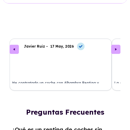
Javier Ruiz -
17 May, 2026
A
ado
He contratado un coche con Alhambra Renting y
La exper
estoy impresionado. Todo ha sido transparente y sin
excelent
sorpresas. ¡Recomendado!
sin comp
Preguntas Frecuentes
¿Qué es un renting de coches sin