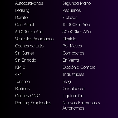
Autocaravanas
Segunda Mano
Leasing
Pequeños
Barato
7 plazas
Con Asnef
15.000km Año
30.000km Año
50.000km Año
Vehículos Adaptados
Flexible
Coches de Lujo
Por Meses
Sin Carnet
Compactos
Sin Entrada
En Venta
KM 0
Opción a Compra
4×4
Industriales
Turismo
Blog
Berlinas
Calculadora
Coches GNC
Liquidación
Renting Empleados
Nuevas Empresas y
Autónomos