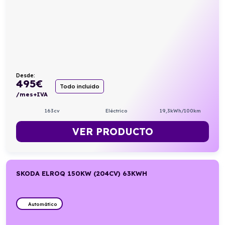
Desde:
495
€
Todo incluido
/mes+IVA
163cv
Eléctrico
19,3kWh/100km
VER PRODUCTO
SKODA ELROQ 150KW (204CV) 63KWH
Automático