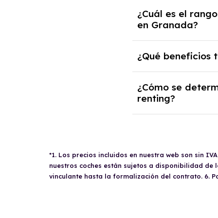
obtener información 
neumáticos obligatori
En la mayoría de los
¿Cuál es el rango
optar por devolver e
renting
en Granada?
. Sin embargo
situaciones excepcion
Los contratos de
ren
¿Qué beneficios 
60.000 kilómetros
. 
kilómetro. Si se supe
Un autónomo que co
¿Cómo se determi
kilómetros, se reemb
la posibilidad de ded
renting?
actividad económica.
problemas de avería
La necesidad de un
Bajas Emisiones y de
solicitante y su hist
solicitar un aval si 
*1. Los precios incluidos en nuestra web son sin IV
viabilidad económica
nuestros coches están sujetos a disponibilidad de
documentación requeri
vinculante hasta la formalización del contrato. 6. 