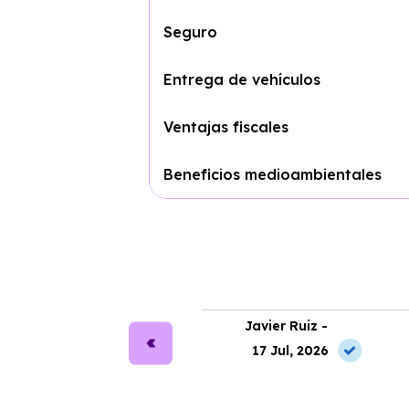
Seguro
Entrega de vehículos
Ventajas fiscales
Beneficios medioambientales
ra Martín -
Javier Ruiz -
2 Jun, 2026
17 Jul, 2026