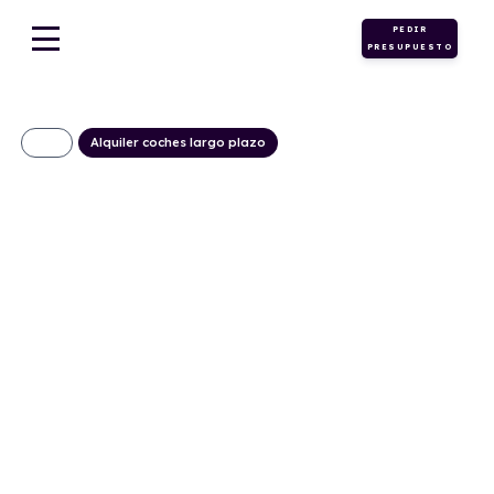
PEDIR
PRESUPUESTO
Alquiler coches largo plazo
Nissan Qashqai
DIG-T E6E 103kW
(140CV) MHEV
Acenta
317€/Mes
Desde:
+ IVA