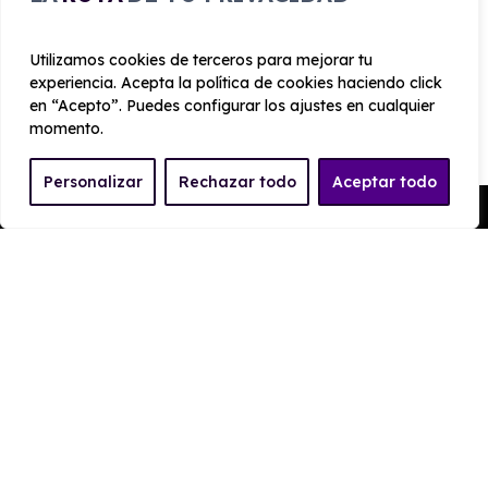
Cámara de Visión Trasera con sensores de
aparcamiento traseros
Utilizamos cookies de terceros para mejorar tu
experiencia. Acepta la política de cookies haciendo click
en “Acepto”. Puedes configurar los ajustes en cualquier
momento.
CARROCERÍA
Personalizar
Rechazar todo
Aceptar todo
Pedir Presupuesto
Largo
Alto
4.425 mm
1.625 mm
Ancho
Maletero
1848 mm
504
PRESTACIONES
Velocidad