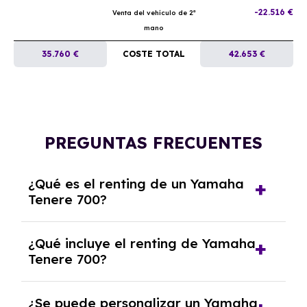
-22.516 €
Venta del vehículo de 2ª
mano
35.760 €
COSTE TOTAL
42.653 €
PREGUNTAS FRECUENTES
¿Qué es el renting de un Yamaha
Tenere 700?
El renting de un Yamaha Tenere 700 es un
¿Qué incluye el renting de Yamaha
contrato de alquiler a largo plazo en el que
Tenere 700?
pagas una cuota mensual fija por el uso del
coche durante un periodo determinado,
El renting incluye el uso y disfrute del coche,
generalmente entre 2 y 5 años.
¿Se puede personalizar un Yamaha
seguro a todo riesgo, mantenimiento,