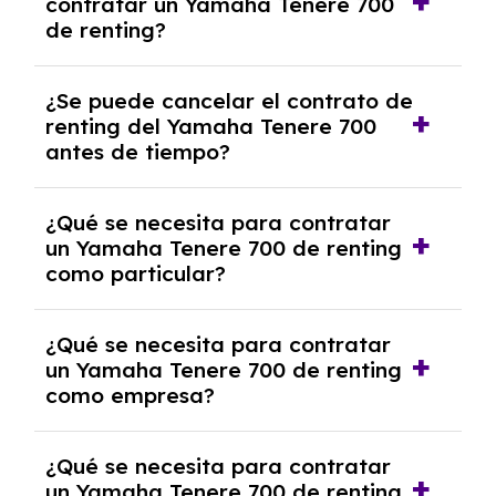
contratar un Yamaha Tenere 700
franquicia incluido dentro de las cuotas
de renting?
mensuales.
No, con el renting tienes la ventaja de que no
¿Se puede cancelar el contrato de
tendrás que pagar ningún tipo de entrada
renting del Yamaha Tenere 700
salvo en casos que lo exija el proveedor
antes de tiempo?
debido al resultado del estudio de viabilidad
económica.
Generalmente, puedes rescindir el contrato,
¿Qué se necesita para contratar
pero puede haber penalizaciones por
un Yamaha Tenere 700 de renting
cancelación anticipada. Es importante revisar
como particular?
las condiciones del contrato y hablar con un
experto que te asesore.
Se requiere DNI/NIE, justificante de ingresos
¿Qué se necesita para contratar
y, en algunos casos, una consulta de solvencia
un Yamaha Tenere 700 de renting
crediticia y un pago inicial.
como empresa?
Necesitarás el CIF de la empresa,
¿Qué se necesita para contratar
documentación financiera y, en algunos
un Yamaha Tenere 700 de renting