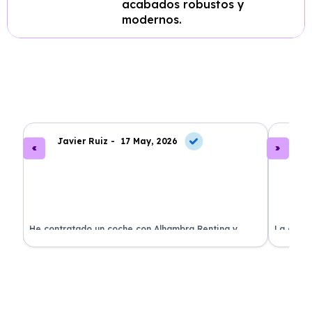
acabados robustos y
modernos.
Javier Ruiz -
17 May, 2026
A
ado
He contratado un coche con Alhambra Renting y
La exper
estoy impresionado. Todo ha sido transparente y sin
excelent
sorpresas. ¡Recomendado!
sin comp