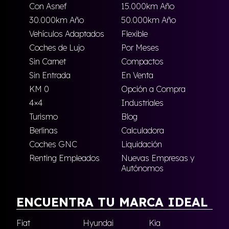
Con Asnef
15.000km Año
30.000km Año
50.000km Año
Vehículos Adaptados
Flexible
Coches de Lujo
Por Meses
Sin Carnet
Compactos
Sin Entrada
En Venta
KM 0
Opción a Compra
4×4
Industriales
Turismo
Blog
Berlinas
Calculadora
Coches GNC
Liquidación
Renting Empleados
Nuevas Empresas y
Autónomos
ENCUENTRA TU MARCA IDEAL
Fiat
Hyundai
Kia