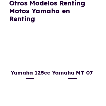
Otros Modelos Renting
gusta cambiar de coche cada pocos años.
Motos Yamaha en
Renting
Yamaha 125cc
Yamaha MT-07