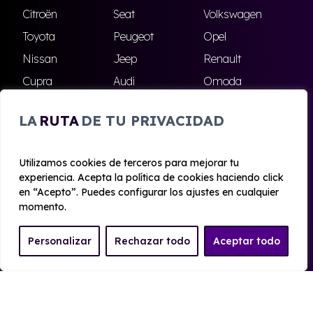
Citroën
Seat
Volkswagen
Toyota
Peugeot
Opel
Nissan
Jeep
Renault
Cupra
Audi
Omoda
BMW
Dacia
Mazda
LA
RUTA
DE TU PRIVACIDAD
Skoda
Ford
Todas las marcas
Utilizamos cookies de terceros para mejorar tu
experiencia. Acepta la política de cookies haciendo click
© 2020 - 2026 Alhambra Renting
en “Acepto”. Puedes configurar los ajustes en cualquier
Aviso legal y Privacidad
|
Política de cookies
|
Términos
momento.
Personalizar
Rechazar todo
Aceptar todo