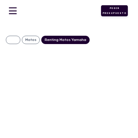
PEDIR
PRESUPUESTO
Motos
Renting Motos Yamaha
YAMAHA TMAX 560
TECH MAX
331€/Mes
Desde:
+ IVA
Gasolina
Automático
47cv
C