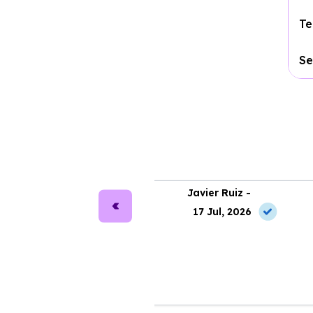
Te
Se
ra Martín -
Javier Ruiz -
2 Jul, 2026
17 Jul, 2026
cio, coches de calidad y
He contratado un coche con