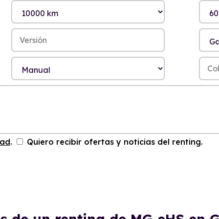
dad
.
Quiero recibir ofertas y noticias del renting.
s de un renting de MG eHS en