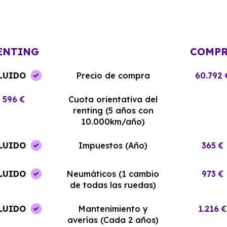
Renting ha sido excelente. El coche
y el equipo me
llegó en perfectas condiciones y sin
¡Estoy muy sati
complicaciones.
elección!
ENTING
COMP
LUIDO
Precio de compra
60.792 
596 €
Cuota orientativa del
renting (5 años con
10.000km/año)
LUIDO
Impuestos (Año)
365 €
LUIDO
Neumáticos (1 cambio
973 €
de todas las ruedas)
LUIDO
Mantenimiento y
1.216 €
averías (Cada 2 años)