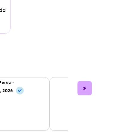
ada
Pérez -
Lucía García -
, 2026
10 Jul, 2026
nting fue muy sencillo
Los coches son nuevos y muy bien