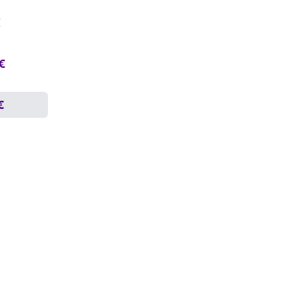
€
 €
€